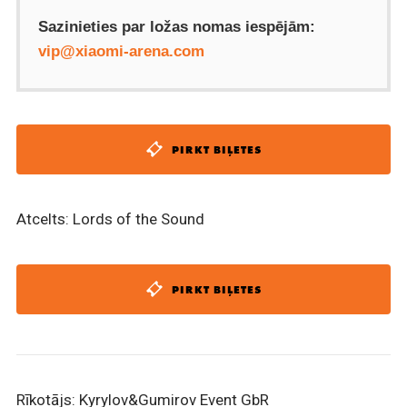
Sazinieties par ložas nomas iespējām:
vip@xiaomi-arena.com
PIRKT BIĻETES
Atcelts: Lords of the Sound
PIRKT BIĻETES
Rīkotājs: Kyrylov&Gumirov Event GbR