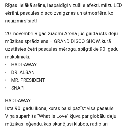
Rīgas lielākā arēna, iespaidīgi vizuālie efekti, milzu LED
ekrāni, pasaules disco zvaigznes un atmosfēra, ko
neaizmirsīsiet!
20. novembrī Rīgas Xiaomi Arena jūs gaida īsts deju
mūzikas sprādziens – GRAND DISCO SHOW, kurā
uzstāsies četri pasaules mēroga, spilgtākie 90. gadu
mākslinieki:
• HADDAWAY
• DR. ALBAN
• MR. PRESIDENT
• SNAP!
HADDAWAY
Īsta 90. gadu ikona, kuras balsi pazīst visa pasaule!
Viņa superhits “What Is Love” kļuva par globālu deju
mūzikas leģendu, kas skanējusi klubos, radio un