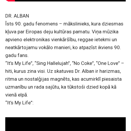
DR. ALBAN
Īsts 90. gadu fenomens – mākslinieks, kura dziesmas
kļuva par Eiropas deju kultūras pamatu. Viņa mūzika
apvieno elektronikas vienkāršību, reggae ietekmi un
neatkārtojamu vokālo manieri, ko atpazīst ikviens 90.
gadu fans.
“It’s My Life”, “Sing Hallelujah”, “No Coke”, “One Love” –
hiti, kurus zina visi. Uz skatuves Dr. Alban ir harizmas,
ritma un nostalģijas magnēts, kas acumirklī piesaista
uzmanību un rada sajūtu, ka tūkstoši dzied kopā kā
vienā elpā.
“It’s My Life”: