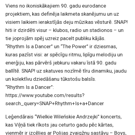
Viens no ikoniskākajiem 90. gadu eurodance
projektiem, kas definēja laikmeta skanējumu un uz
visiem laikiem ierakstījās deju mūzikas vēsturē. SNAP!
hiti ir dzirdēti visur – klubos, radio un stadionos – un
tie joprojām spēj uzreiz pacelt publiku kājās.
“Rhythm Is a Dancer” un “The Power” ir dziesmas,
kuras pazīst visi: ar spēcīgu ritmu, lipīgu melodiju un
enerģiju, kas pārvērš jebkuru vakaru īstā 90. gadu
ballītē. SNAP! uz skatuves nozīmē tīru dinamiku, jaudu
un kolektīvu dziedāšanu tūkstošu balsīs.
“Rhythm Is a Dancer”:
https://www.youtube.com/results?
search_query=SNAP+Rhythm+Is+a+Dancer
Leģendārais “Wielkie Wileńskie Andrzejki” koncerts,
kas Viļņā tiek rīkots jau ceturto gadu pēc kārtas,
vienmēr ir izcēlies ar Polijas zvaigžņu sastāvu – Boys,