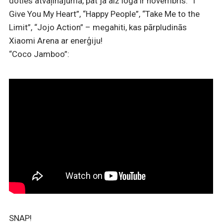
doties atvaļinājumā, pat ja aiz loga ir novembris. “I
Give You My Heart”, “Happy People”, “Take Me to the
Limit”, “Jojo Action” – megahiti, kas pārpludinās
Xiaomi Arena ar enerģiju!
“Coco Jamboo”:
SNAP!