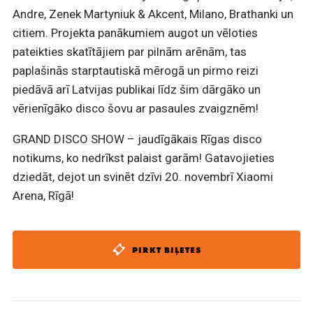
Andre, Zenek Martyniuk & Akcent, Milano, Brathanki un
citiem. Projekta panākumiem augot un vēloties
pateikties skatītājiem par pilnām arēnām, tas
paplašinās starptautiskā mērogā un pirmo reizi
piedāvā arī Latvijas publikai līdz šim dārgāko un
vērienīgāko disco šovu ar pasaules zvaigznēm!
GRAND DISCO SHOW – jaudīgākais Rīgas disco
notikums, ko nedrīkst palaist garām! Gatavojieties
dziedāt, dejot un svinēt dzīvi 20. novembrī Xiaomi
Arena, Rīgā!
PIRKT BIĻETES