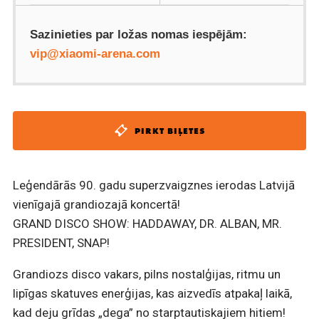
Sazinieties par ložas nomas iespējām:
vip@xiaomi-arena.com
PIRKT BIĻETES
Leģendārās 90. gadu superzvaigznes ierodas Latvijā
vienīgajā grandiozajā koncertā!
GRAND DISCO SHOW: HADDAWAY, DR. ALBAN, MR.
PRESIDENT, SNAP!
Grandiozs disco vakars, pilns nostalģijas, ritmu un
lipīgas skatuves enerģijas, kas aizvedīs atpakaļ laikā,
kad deju grīdas „dega” no starptautiskajiem hitiem!