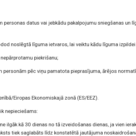
 personas datus vai jebkādu pakalpojumu sniegšanas un līg
ānodod noslēgtā līguma ietvaros, lai veiktu kādu līguma izpild
n nepārprotamu piekrišanu;
m personām pēc viņu pamatota pieprasījuma, ārējos normatīv
vienībā/Eiropas Ekonomiskajā zonā (ES/EEZ).
, cik nepieciešams:
ne ilgāk kā 30 dienas no tā izveidošanas dienas, ja vien ier
sts tiek saglabāts līdz konstatētā jautājuma noskaidrošana