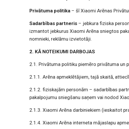
Privātuma politika
– šī Xiaomi Arēnas Privātu
Sadarbības partneris
– jebkura fiziska perso
izmantot jebkurus Xiaomi Arēna sniegtos pakalpoj
nomnieki, reklāmu izvietotāji.
2. KĀ NOTEIKUMI DARBOJAS
2.1. Privātuma politiku piemēro privātuma un
2.1.1. Arēna apmeklētājiem, tajā skaitā, atti
2.1.2. fiziskajām personām – sadarbības partne
pakalpojumu sniegšanu saņem vai nodod Xiaomi
2.1.3.
Xiaomi
Arēna darbiniekiem (ieskaitot pr
2.1.4. Xiaomi Arēna interneta mājaslapu apme