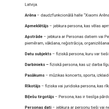
Latvija.
Arēna
– daudzfunkcionālā halle “Xiaomi Arēna
Apmeklētājs
– jebkura persona, kas vēlas a
Apstrāde
– jebkura ar Personas datiem vai P
piemēram, vākšana, reģistrācija, organizēšana,
Datu subjekts
– fiziskā persona, kuru var tieši
Darbinieks –
fiziskā persona, kas uz darba l
Pasākums
– mūzikas koncerts, sporta, izklai
Rīkotājs
– fiziska vai juridiska persona, kas 
Biļešu tirgotājs
– Persona, kas ir tiesīga pār
Personas dati
– jebkura ar personu tieši vai n