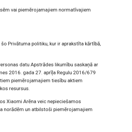
eresēm vai piemērojamajiem normatīvajiem
 Privātuma politiku, kur ir aprakstīta kārtībā,
 Personas datu Apstrādes likumību saskaņā ar
omes 2016. gada 27. aprīļa Regulu 2016/679
 citiem piemērojamajiem tiesību aktiem
skos resursus.
mos Xiaomi Arēna veic nepieciešamos
ēna norādēm un atbilstoši piemērojamajiem