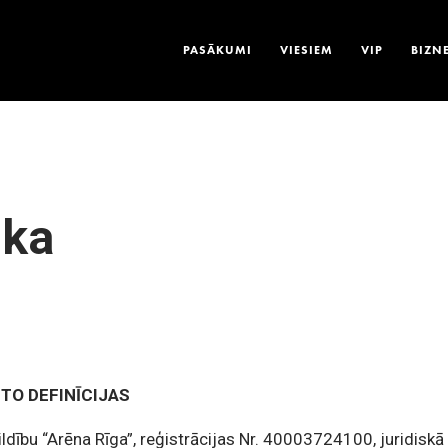
PASĀKUMI
VIESIEM
VIP
BIZN
ika
 TO DEFINĪCIJAS
ildību “Arēna Rīga”, reģistrācijas Nr. 40003724100,
juridiskā