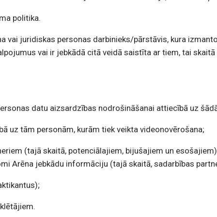
ma politika.
na vai juridiskas personas darbinieks/pārstāvis,
kura izmanto,
umus vai ir jebkādā citā veidā saistīta ar tiem, tai skaitā bet
 personas datu aizsardzības nodrošināšanai attiecībā uz šā
ecībā uz tām personām, kurām tiek veikta videonovērošana;
riem (tajā skaitā, potenciālajiem, bijušajiem un esošajiem),
 Arēna jebkādu informāciju (tajā skaitā, sadarbības partne
aktikantus);
klētājiem.