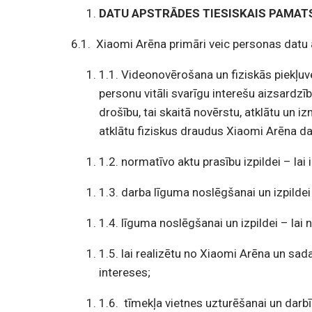
DATU APSTRĀDES TIESISKAIS PAMAT
6.1.
Xiaomi
Arēna primāri veic personas datu 
1.1. Videonovērošana un fiziskās piekļuv
personu vitāli svarīgu interešu aizsardzī
drošību, tai skaitā novērstu, atklātu un
atklātu fiziskus draudus Xiaomi Arēna da
1.2. normatīvo aktu prasību izpildei – la
1.3. darba līguma noslēgšanai un izpilde
1.4. līguma noslēgšanai un izpildei – lai 
1.5. lai realizētu no Xiaomi Arēna un sa
intereses;
1.6.
tīmekļa vietnes uzturēšanai un darb