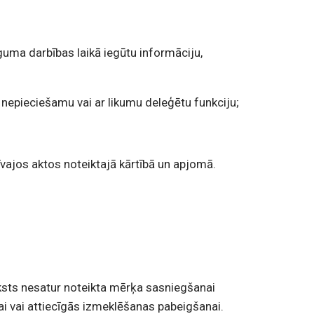
uma darbības laikā iegūtu informāciju,
ei nepieciešamu vai ar likumu deleģētu funkciju;
ajos aktos noteiktajā kārtībā un apjomā.
aksts nesatur noteikta mērķa sasniegšanai
i vai attiecīgās izmeklēšanas pabeigšanai.