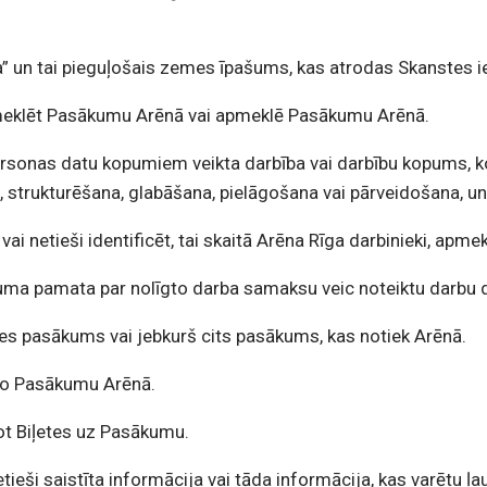
” un tai pieguļošais zemes īpašums, kas atrodas
Skanstes ie
pmeklēt Pasākumu Arēnā vai apmeklē
Pasākumu Arēnā.
ersonas datu kopumiem veikta darbība vai
darbību kopums, ko
 strukturēšana, glabāšana, pielāgošana vai pārveidošana, un
 vai netieši identificēt, tai skaitā Arēna Rīga
darbinieki, apmek
īguma pamata par nolīgto darba samaksu veic
noteiktu darbu 
des pasākums vai jebkurš cits pasākums, kas
notiek Arēnā.
rīko Pasākumu Arēnā.
dot Biļetes uz Pasākumu.
etieši saistīta informācija vai tāda informācija,
kas varētu ļau