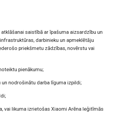
 atklāšanai saistībā ar īpašuma aizsardzību un
 infrastruktūras, darbinieku un apmeklētāju
iederošo priekšmetu zādzības, novērstu vai
 noteiktu pienākumu;
 un nodrošinātu darba līguma izpildi;
di;
, vai likuma izrietošas Xiaomi Arēna leģitīmās