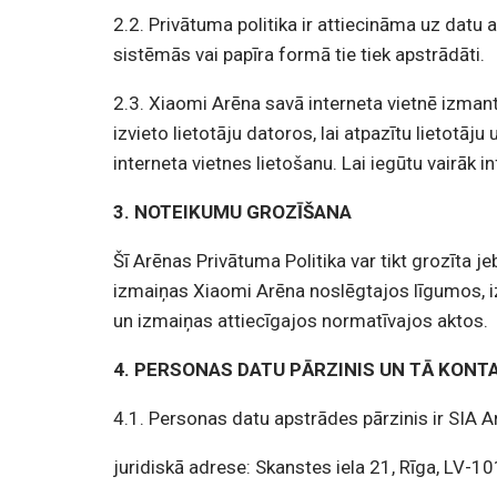
2.2. Privātuma politika ir attiecināma uz datu 
sistēmās vai papīra formā tie tiek apstrādāti.
2.3. Xiaomi Arēna savā interneta vietnē izmanto
izvieto lietotāju datoros, lai atpazītu lietot
interneta vietnes lietošanu. Lai iegūtu vairāk i
3. NOTEIKUMU GROZĪŠANA
Šī Arēnas Privātuma Politika var tikt grozīta 
izmaiņas Xiaomi Arēna noslēgtajos līgumos, i
un izmaiņas attiecīgajos normatīvajos aktos.
4. PERSONAS DATU PĀRZINIS UN TĀ KON
4.1. Personas datu apstrādes pārzinis ir SIA 
juridiskā adrese: Skanstes iela 21, Rīga, LV-101