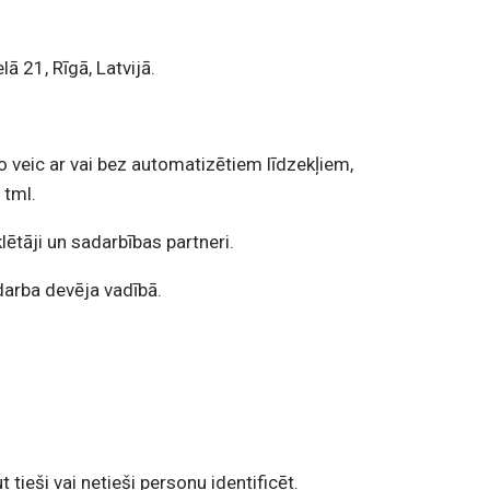
lā 21, Rīgā, Latvijā.
 veic ar vai bez automatizētiem līdzekļiem,
 tml.
lētāji un sadarbības partneri.
darba devēja vadībā.
t tieši vai netieši personu identificēt.