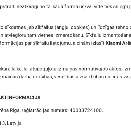
apstrādi neatkarīgi no tā, kādā formā un/vai vidē tiek snieg
 sīkdatnes jeb sīkfailus (angļu: cookies) un līdzīgas tehnoloģ
āju un atvieglotu tam vietnes izmantošanu. Sīkfailu izmantoša
nformācijas par sīkfailu lietojumu, aicinām izlasīt
Xiaomi
Arē
jebkurā laikā, lai atspoguļotu izmaiņas normatīvajos aktos, 
zmaiņas darba drošības, veselības aizsardzības un citās vi
TAKTINFORMĀCIJA
Arēna Rīga, reģistrācijas numurs: 40003724100,
3, Latvija.