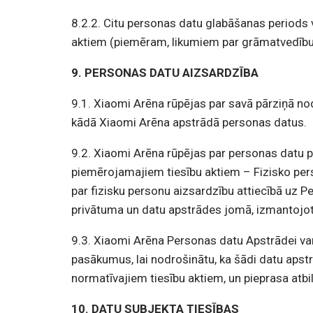
8.2.2. Citu personas datu glabāšanas periods
aktiem (piemēram, likumiem par grāmatvedību 
9. PERSONAS DATU AIZSARDZĪBA
9.1. Xiaomi Arēna rūpējas par savā pārziņā nodo
kādā Xiaomi Arēna apstrādā personas datus.
9.2. Xiaomi Arēna rūpējas par personas datu p
piemērojamajiem tiesību aktiem – Fizisko pe
par fizisku personu aizsardzību attiecībā uz P
privātuma un datu apstrādes jomā, izmantojot 
9.3. Xiaomi Arēna Personas datu Apstrādei va
pasākumus, lai nodrošinātu, ka šādi datu aps
normatīvajiem tiesību aktiem, un pieprasa atb
10. DATU SUBJEKTA TIESĪBAS