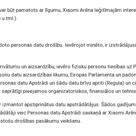
 var būt pamatots ar līgumu, Xiaomi Arēna leģitīmajām int
u.tml.).
to personas datu drošību. Ievērojot minēto, ir izstrādājusi šo
rivātumu un aizsardzību, ievēro fizisku personu tiesības uz
rsonu datu aizsardzības likumu, Eiropas Parlamenta un pad
ersonas datu Apstrādi un šādu datu brīvu apriti (Regula) un
saprātīgi pieejamos organizatoriskos, finansiālos un tehni
r izmantot apstiprinātus datu apstrādātājus. Šādos gadīju
trādātāji veic Personas datu Apstrādi saskaņā ar Xiaomi Ar
ilstošu drošības pasākumu veikšanu.