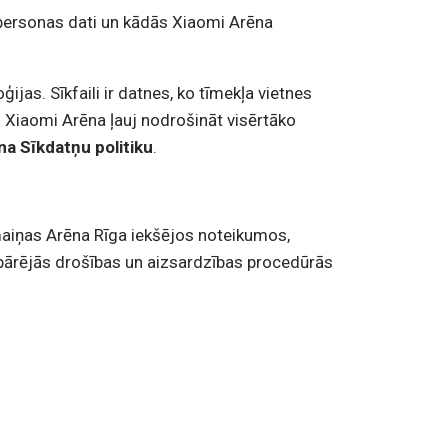
ti personas dati un kādās Xiaomi Arēna
ijas. Sīkfaili ir datnes, ko tīmekļa vietnes
na Xiaomi Arēna ļauj nodrošināt visērtāko
na Sīkdatņu politiku
.
izmaiņas Arēna Rīga iekšējos noteikumos,
spārējās drošības un aizsardzības procedūrās