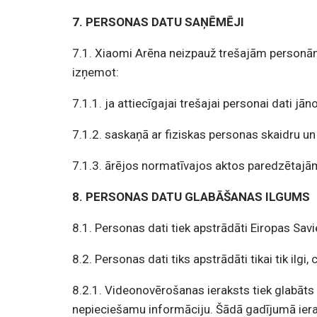
7. PERSONAS DATU SAŅĒMĒJI
7.1. Xiaomi Arēna neizpauž trešajām personām
izņemot:
7.1.1. ja attiecīgajai trešajai personai dati j
7.1.2. saskaņā ar fiziskas personas skaidru u
7.1.3. ārējos normatīvajos aktos paredzētajā
8. PERSONAS DATU GLABĀŠANAS ILGUMS
8.1. Personas dati tiek apstrādāti Eiropas Sa
8.2. Personas dati tiks apstrādāti tikai tik ilgi
8.2.1. Videonovērošanas ieraksts tiek glabāts 
nepieciešamu informāciju. Šādā gadījumā ierak