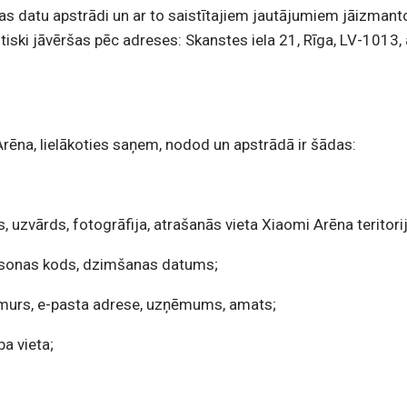
as datu apstrādi un ar to saistītajiem jautājumiem jāizmant
tiski jāvēršas pēc adreses: Skanstes iela 21, Rīga, LV-1013, 
Arēna, lielākoties saņem, nodod un apstrādā ir šādas:
;
s, uzvārds, fotogrāfija, atrašanās vieta Xiaomi Arēna teritorij
personas kods, dzimšanas datums;
numurs, e-pasta adrese, uzņēmums, amats;
ba vieta;