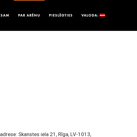
ESAM
PAR ARĒNU
PIESLĒGTIES
VALODA:
 adrese: Skanstes iela 21, Rīga, LV-1013,