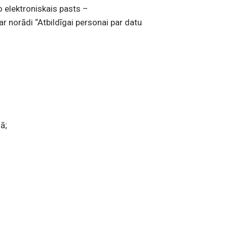
o elektroniskais pasts –
ar norādi “Atbildīgai personai par datu
ā;