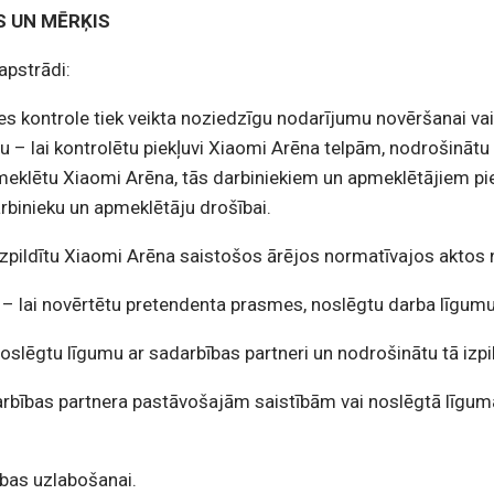
S UN MĒRĶIS
apstrādi:
es kontrole tiek veikta noziedzīgu nodarījumu novēršanai vai
bu – lai kontrolētu piekļuvi Xiaomi Arēna telpām, nodrošinātu
 izmeklētu Xiaomi Arēna, tās darbiniekiem un apmeklētājiem p
rbinieku un apmeklētāju drošībai.
i izpildītu Xiaomi Arēna saistošos ārējos normatīvajos aktos
i – lai novērtētu pretendenta prasmes, noslēgtu darba līgumu
noslēgtu līgumu ar sadarbības partneri un nodrošinātu tā izpil
darbības partnera pastāvošajām saistībām vai noslēgtā līguma
ības uzlabošanai.