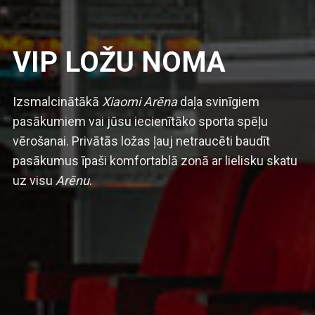
VIP LOŽU NOMA
Izsmalcinātākā
Xiaomi Arēna
daļa svinīgiem
pasākumiem vai jūsu iecienītāko sporta spēļu
vērošanai. Privātās ložas ļauj netraucēti baudīt
pasākumus īpaši komfortablā zonā ar lielisku skatu
uz visu
Arēnu
.