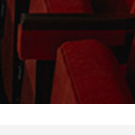
Atsevišķa VIP ieeja un stāvs, kas atdalīts