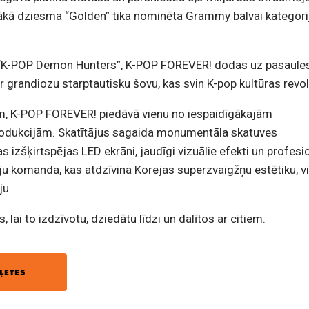
ilākā dziesma “Golden” tika nominēta Grammy balvai kategori
“K-POP Demon Hunters”, K-POP FOREVER! dodas uz pasaule
 grandiozu starptautisku šovu, kas svin K-pop kultūras revol
ām, K-POP FOREVER! piedāvā vienu no iespaidīgākajām
rodukcijām. Skatītājus sagaida monumentāla skatuves
s izšķirtspējas LED ekrāni, jaudīgi vizuālie efekti un profesi
āju komanda, kas atdzīvina Korejas superzvaigžņu estētiku, v
ju.
s, lai to izdzīvotu, dziedātu līdzi un dalītos ar citiem.
ĻETES