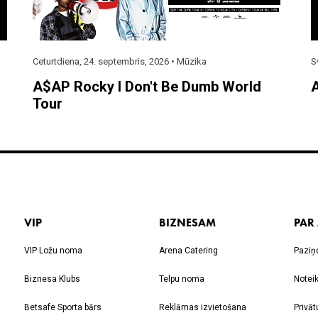
Ceturtdiena, 24. septembris, 2026 •
Mūzika
S
A$AP Rocky I Don't Be Dumb World
A
Tour
VIP
BIZNESAM
PAR
VIP Ložu noma
Arena Catering
Paziņ
Biznesa Klubs
Telpu noma
Notei
Betsafe Sporta bārs
Reklāmas izvietošana
Privāt