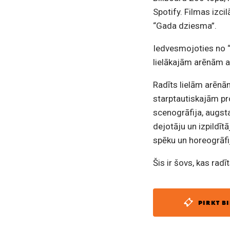
Spotify. Filmas izc
“Gada dziesma”.
Iedvesmojoties no 
lielākajām arēnām ar
Radīts lielām arēn
starptautiskajām p
scenogrāfija, augsta
dejotāju un izpildīt
spēku un horeogrāfi
Šis ir šovs, kas radīt
PIRKT BI