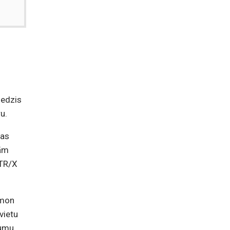
iedzis
u.
jas
lām
NTR/X
emon
vietu
jumu