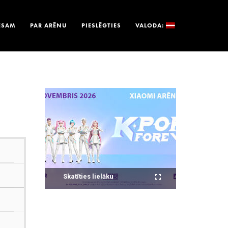
ESAM
PAR ARĒNU
PIESLĒGTIES
VALODA:
Skatīties lielāku