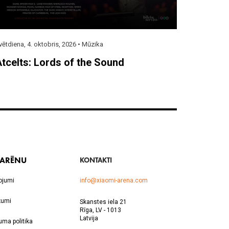
vētdiena, 4. oktobris, 2026 •
Mūzika
tcelts: Lords of the Sound
 ARĒNU
KONTAKTI
ojumi
info@xiaomi-arena.com
kumi
Skanstes iela 21
Rīga, LV - 1013
Latvija
uma politika