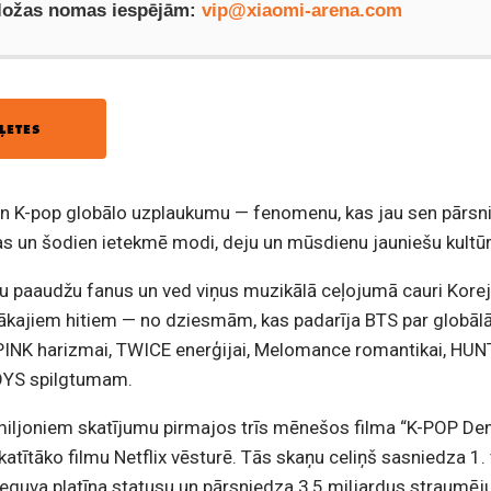
 ložas nomas iespējām:
vip@xiaomi-arena.com
ĻETES
n K-pop globālo uzplaukumu — fenomenu, kas jau sen pārsn
as un šodien ietekmē modi, deju un mūsdienu jauniešu kultūr
u paaudžu fanus un ved viņus muzikālā ceļojumā cauri Kore
ākajiem hitiem — no dziesmām, kas padarīja BTS par globā
PINK harizmai, TWICE enerģijai, Melomance romantikai, HU
YS spilgtumam.
 miljoniem skatījumu pirmajos trīs mēnešos filma “K-POP D
katītāko filmu Netflix vēsturē. Tās skaņu celiņš sasniedza 1. 
 ieguva platīna statusu un pārsniedza 3,5 miljardus straumē