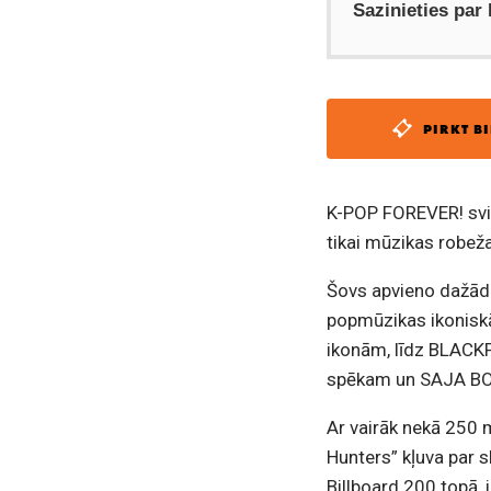
Sazinieties par
PIRKT BI
K-POP FOREVER! svi
tikai mūzikas robež
Šovs apvieno dažād
popmūzikas ikonisk
ikonām, līdz BLACK
spēkam un SAJA BO
Ar vairāk nekā 250
Hunters” kļuva par s
Billboard 200 topā,