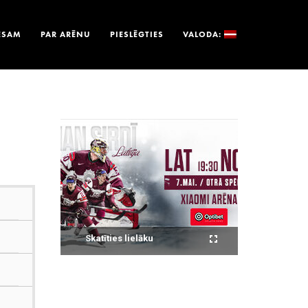
ESAM
PAR ARĒNU
PIESLĒGTIES
VALODA:
Skatīties lielāku