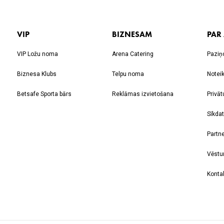
VIP
BIZNESAM
PAR
VIP Ložu noma
Arena Catering
Paziņ
Biznesa Klubs
Telpu noma
Notei
Betsafe Sporta bārs
Reklāmas izvietošana
Privāt
Sīkdat
Partne
Vēstu
Kontak