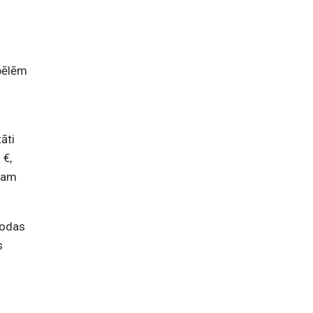
spēlēm
āti
 €,
rnam
rodas
s