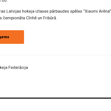
:00.
tras Latvijas hokeja izlases pārbaudes spēles “Xiaomi Arēna
 čempionāta Cīrihē un Fribūrā.
ĻETES
okeja Federācija