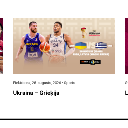
Piektdiena, 28. augusts, 2026 •
Sports
S
Ukraina – Grieķija
L