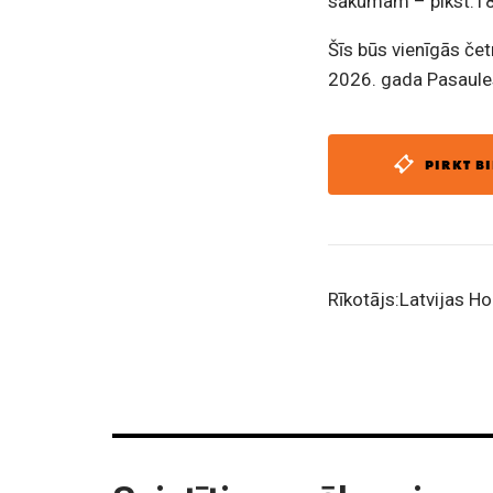
sākumam – plkst.18
Šīs būs vienīgās če
2026. gada Pasaules
PIRKT BI
Rīkotājs:Latvijas H