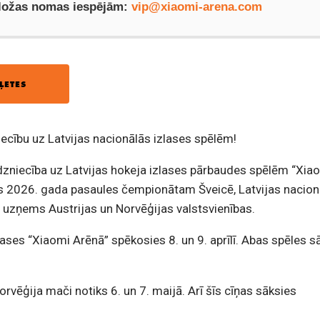
 ložas nomas iespējām:
vip@xiaomi-arena.com
ĻETES
iecību uz Latvijas nacionālās izlases spēlēm!
irdzniecība uz Latvijas hokeja izlases pārbaudes spēlēm “Xia
s 2026. gada pasaules čempionātam Šveicē, Latvijas nacion
 uzņems Austrijas un Norvēģijas valstsvienības.
zlases “Xiaomi Arēnā” spēkosies 8. un 9. aprīlī. Abas spēles s
orvēģija mači notiks 6. un 7. maijā. Arī šīs cīņas sāksies