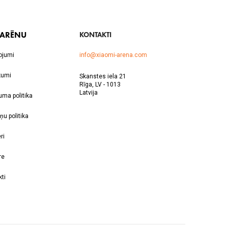
 ARĒNU
KONTAKTI
ojumi
info@xiaomi-arena.com
kumi
Skanstes iela 21
Rīga, LV - 1013
Latvija
uma politika
ņu politika
ri
re
ti