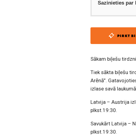
Sazinieties par
PIRKT BI
Sākam biļešu tirdzn
Tiek sākta biļešu t
Arēnā”. Gatavojotie
izlase savā laukumā
Latvija – Austrija i
plkst.19:30.
Savukārt Latvija – N
plkst.19:30.