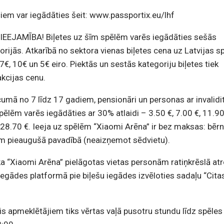
iem var iegādāties šeit: www.passportix.eu/lhf
EEJAMĪBA! Biļetes uz šīm spēlēm varēs iegādāties sešās
rijās. Atkarībā no sektora vienas biļetes cena uz Latvijas 
7€, 10€ un 5€ eiro. Piektās un sestās kategoriju biļetes tiek
akcijas cenu.
cumā no 7 līdz 17 gadiem, pensionāri un personas ar invalidit
spēlēm varēs iegādāties ar 30% atlaidi – 3.50 €, 7.00 €, 11.90
n 28.70 €. Ieeja uz spēlēm “Xiaomi Arēna” ir bez maksas: bē
m pieaugušā pavadībā (neaizņemot sēdvietu).
 “Xiaomi Arēna” pielāgotas vietas personām ratiņkrēslā at
iegādes platformā pie biļešu iegādes izvēloties sadaļu “Cita
is apmeklētājiem tiks vērtas vaļā pusotru stundu līdz spēles