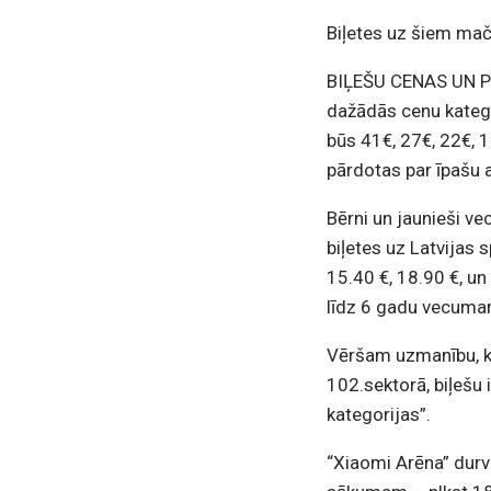
Biļetes uz šiem mač
BIĻEŠU CENAS UN PI
dažādās cenu katego
būs 41€, 27€, 22€, 1
pārdotas par īpašu 
Bērni un jaunieši ve
biļetes uz Latvijas 
15.40 €, 18.90 €, u
līdz 6 gadu vecuma
Vēršam uzmanību, ka
102.sektorā, biļešu 
kategorijas”.
“Xiaomi Arēna” durv