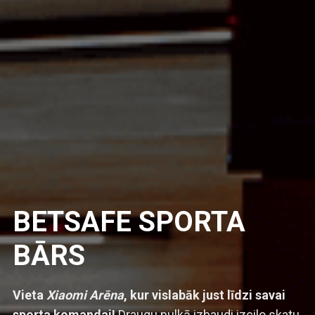
BETSAFE SPORTA
BĀRS
Vieta
Xiaomi Arēna
, kur vislabāk just līdzi savai
sporta komandai!
Draugu pulkā izbaudi izcilo skatu