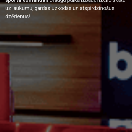
uz laukumu, gardas uzkodas un atspirdzinošus
dzērienus!