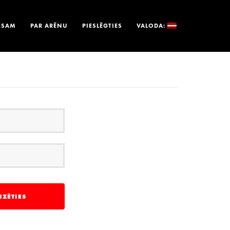
ESAM
PAR ARĒNU
PIESLĒGTIES
VALODA: