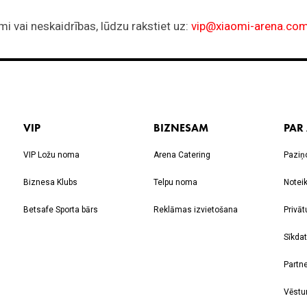
VIP
BIZNESAM
PAR
VIP Ložu noma
Arena Catering
Paziņ
Biznesa Klubs
Telpu noma
Notei
Betsafe Sporta bārs
Reklāmas izvietošana
Privāt
Sīkdat
Partne
Vēstu