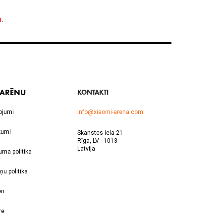
 ARĒNU
KONTAKTI
ojumi
info@xiaomi-arena.com
kumi
Skanstes iela 21
Rīga, LV - 1013
Latvija
uma politika
ņu politika
ri
re