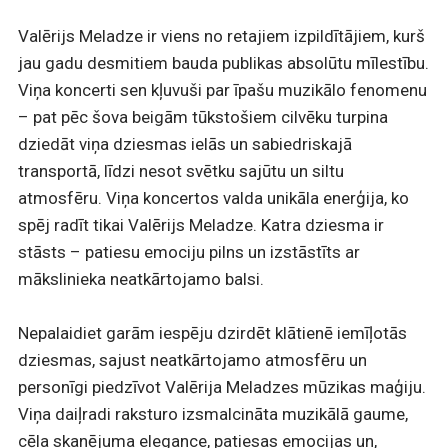
Valērijs Meladze ir viens no retajiem izpildītājiem, kurš
jau gadu desmitiem bauda publikas absolūtu mīlestību.
Viņa koncerti sen kļuvuši par īpašu muzikālo fenomenu
– pat pēc šova beigām tūkstošiem cilvēku turpina
dziedāt viņa dziesmas ielās un sabiedriskajā
transportā, līdzi nesot svētku sajūtu un siltu
atmosfēru. Viņa koncertos valda unikāla enerģija, ko
spēj radīt tikai Valērijs Meladze. Katra dziesma ir
stāsts – patiesu emociju pilns un izstāstīts ar
mākslinieka neatkārtojamo balsi.
Nepalaidiet garām iespēju dzirdēt klātienē iemīļotās
dziesmas, sajust neatkārtojamo atmosfēru un
personīgi piedzīvot Valērija Meladzes mūzikas maģiju.
Viņa daiļradi raksturo izsmalcināta muzikālā gaume,
cēla skanējuma elegance, patiesas emocijas un,