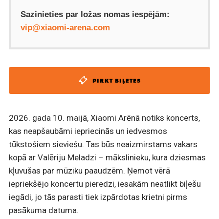
Sazinieties par ložas nomas iespējām:
vip@xiaomi-arena.com
PIRKT BIĻETES
2026. gada 10. maijā, Xiaomi Arēnā notiks koncerts,
kas neapšaubāmi iepriecinās un iedvesmos
tūkstošiem sieviešu. Tas būs neaizmirstams vakars
kopā ar Valēriju Meladzi – mākslinieku, kura dziesmas
kļuvušas par mūziku paaudzēm. Ņemot vērā
iepriekšējo koncertu pieredzi, iesakām neatlikt biļešu
iegādi, jo tās parasti tiek izpārdotas krietni pirms
pasākuma datuma.