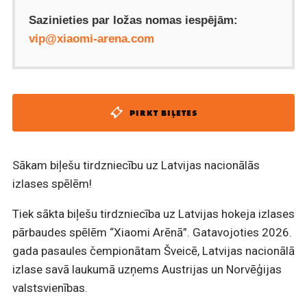
Sazinieties par ložas nomas iespējām:
vip@xiaomi-arena.com
PIRKT BIĻETES
Sākam biļešu tirdzniecību uz Latvijas nacionālās
izlases spēlēm!
Tiek sākta biļešu tirdzniecība uz Latvijas hokeja izlases
pārbaudes spēlēm “Xiaomi Arēnā”. Gatavojoties 2026.
gada pasaules čempionātam Šveicē, Latvijas nacionālā
izlase savā laukumā uzņems Austrijas un Norvēģijas
valstsvienības.