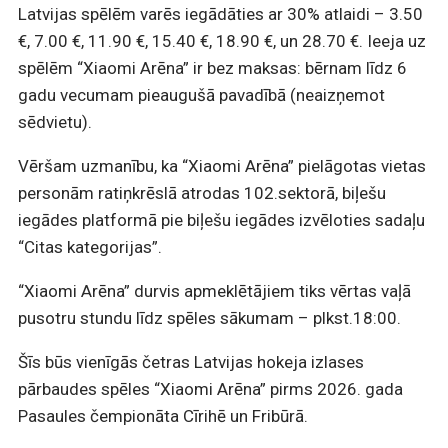
Latvijas spēlēm varēs iegādāties ar 30% atlaidi – 3.50
€, 7.00 €, 11.90 €, 15.40 €, 18.90 €, un 28.70 €. Ieeja uz
spēlēm “Xiaomi Arēna” ir bez maksas: bērnam līdz 6
gadu vecumam pieaugušā pavadībā (neaizņemot
sēdvietu).
Vēršam uzmanību, ka “Xiaomi Arēna” pielāgotas vietas
personām ratiņkrēslā atrodas 102.sektorā, biļešu
iegādes platformā pie biļešu iegādes izvēloties sadaļu
“Citas kategorijas”.
“Xiaomi Arēna” durvis apmeklētājiem tiks vērtas vaļā
pusotru stundu līdz spēles sākumam – plkst.18:00.
Šīs būs vienīgās četras Latvijas hokeja izlases
pārbaudes spēles “Xiaomi Arēna” pirms 2026. gada
Pasaules čempionāta Cīrihē un Fribūrā.