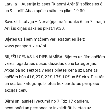
Latvija – Austrija izlases “Xiaomi Arēnā” spēkosies 8.
un 9. aprīlī. Abas spēles sāksies plkst.19:30.
Savukārt Latvija – Norvēģija mači notiks 6. un 7. maijā.
Arī šīs cīņas sāksies plkst.19:30.
Biļetes uz šiem mačiem var iegādāties šeit:
www.passportix.eu/lhf
BIĻEŠU CENAS UN PIEEJAMĪBA! Biļetes uz šīm spēlēm
varēs iegādāties sešās dažādās cenu kategorijās.
Atkarībā no sektora vienas biļetes cena uz Latvijas
spēlēm būs 41€, 27€, 22€, 17€, 10€ un 5€ eiro. Piektās
un sestās kategoriju biļetes tiek pārdotas par īpašu
akcijas cenu.
Bērni un jaunieši vecumā no 7 līdz 17 gadiem,
pensionāri un personas ar invaliditāti biļetes uz