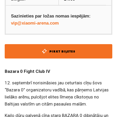
Sazinieties par ložas nomas iespējām:
vip@xiaomi-arena.com
PIRKT BIĻETES
Bazara 0 Fight Club IV
12. septembrī norisināsies jau ceturtais cīņu šovs
“Bazara 0” organizatoru vadībā, kas pārņems Latvijas
lielāko arēnu, pulcējot elites līmeņa cīkstoņus no
Baltijas valstīm un citām pasaules malām.
Kailo dūru galvenā cīņa starp BAZARA 0 dibinātāju un