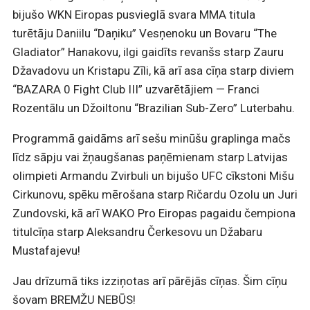
bijušo WKN Eiropas pusvieglā svara MMA titula
turētāju Daniilu “Daņiku” Vesņenoku un Bovaru “The
Gladiator” Hanakovu, ilgi gaidīts revanšs starp Zauru
Džavadovu un Kristapu Zīli, kā arī asa cīņa starp diviem
“BAZARA 0 Fight Club III” uzvarētājiem — Franci
Rozentālu un Džoiltonu “Brazilian Sub-Zero” Luterbahu.
Programmā gaidāms arī sešu minūšu graplinga mačs
līdz sāpju vai žņaugšanas paņēmienam starp Latvijas
olimpieti Armandu Zvirbuli un bijušo UFC cīkstoni Mišu
Cirkunovu, spēku mērošana starp Ričardu Ozolu un Juri
Zundovski, kā arī WAKO Pro Eiropas pagaidu čempiona
titulcīņa starp Aleksandru Čerkesovu un Džabaru
Mustafajevu!
Jau drīzumā tiks izziņotas arī pārējās cīņas. Šim cīņu
šovam BREMŽU NEBŪS!