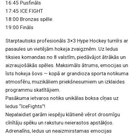
16:45
Pusfināls
17:45 ICE FIGHT
18:00 Bronzas spēle
19:00 Fināls
Starptautisks profesionāls 3×3 Hype Hockey turnīrs ar
pasaules un vietējām hokeja zvaigznēm. Uz ledus
tiksies komandas no 8 valstīm, piedāvājot ātrākās un
aizraujošākās spēles. Maksimāls ātrums, emocijas un
īsts hokeja šovs — kopā ar grandioza sporta notikuma
atmosfēru, muzikāliem priekšnesumiem un izklaides
programmu skatītājiem.
Pasākuma ietvaros notiks unikālas boksa cīņas uz
ledus “IceFights”!
Nepalaidiet garām iespēju klātienē vērot drosmīgu
cīnītāju spēku un raksturu neierastos apstākļos.
Adrenalīns, ledus un neaizmirstamas emocijas