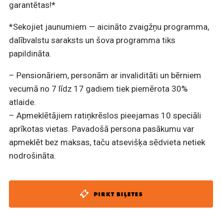
garantētas!*
*Sekojiet jaunumiem — aicināto zvaigžņu programma,
dalībvalstu saraksts un šova programma tiks
papildināta.
– Pensionāriem, personām ar invaliditāti un bērniem
vecumā no 7 līdz 17 gadiem tiek piemērota 30%
atlaide.
– Apmeklētājiem ratiņkrēslos pieejamas 10 speciāli
aprīkotas vietas. Pavadošā persona pasākumu var
apmeklēt bez maksas, taču atsevišķa sēdvieta netiek
nodrošināta.
PIRKT BIĻETES