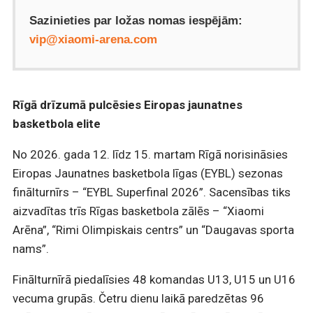
Sazinieties par ložas nomas iespējām:
vip@xiaomi-arena.com
Rīgā drīzumā pulcēsies Eiropas jaunatnes
basketbola elite
No 2026. gada 12. līdz 15. martam Rīgā norisināsies
Eiropas Jaunatnes basketbola līgas (EYBL) sezonas
finālturnīrs – “EYBL Superfinal 2026”. Sacensības tiks
aizvadītas trīs Rīgas basketbola zālēs – “Xiaomi
Arēna”, “Rimi Olimpiskais centrs” un “Daugavas sporta
nams”.
Finālturnīrā piedalīsies 48 komandas U13, U15 un U16
vecuma grupās. Četru dienu laikā paredzētas 96