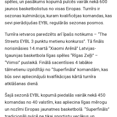
spēles, un pasākums kopumā pulcēs vairāk nekā 600
jaunos basketbolistus no visas Eiropas. Turnīrs ir
sezonas kulminācija, kuram kvalificējas komandas, kas
sevi pierādijušas EYBL regulārās sezonas posmos.
Turnīra ietvaros paredzēts arī īpašs notikums – “The
Streets EYBL 3 punktu metienu konkurss”. Tā fināls
norisināsies 14.martā “Xiaomi Arēnā” Latvijas-
Igaunijas basketbola līgas spēles “Rīgas Zeļļi” –
“Viimsi” puslaikā. Finālā sacentīsies 4 labākie
tālmetienu izpildītāji no “Superfināla” komandām, kas
būs sevi apliecinājuši kvalfikācijas kārtā turnīra
atklāšanas dienā.
Šajā sezonā EYBL kopumā piedalās vairāk nekā 450
komandas no 40 valstīm, kas apliecina līgas mērogu
un nozīmi Eiropas jaunatnes basketbolā. “Superfināls”
tradicionāli pulcē ne tikai sportistu vecākus un