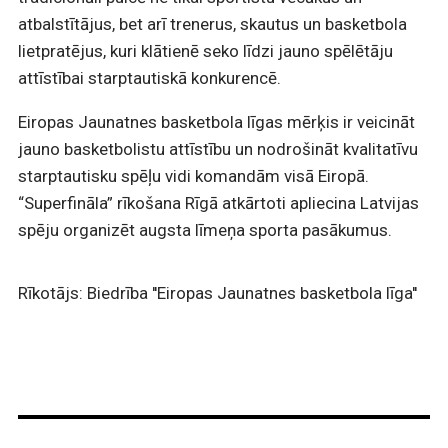
atbalstītājus, bet arī trenerus, skautus un basketbola
lietpratējus, kuri klātienē seko līdzi jauno spēlētāju
attīstībai starptautiskā konkurencē.
Eiropas Jaunatnes basketbola līgas mērķis ir veicināt
jauno basketbolistu attīstību un nodrošināt kvalitatīvu
starptautisku spēļu vidi komandām visā Eiropā.
“Superfināla” rīkošana Rīgā atkārtoti apliecina Latvijas
spēju organizēt augsta līmeņa sporta pasākumus.
Rīkotājs: Biedrība ''Eiropas Jaunatnes basketbola līga''