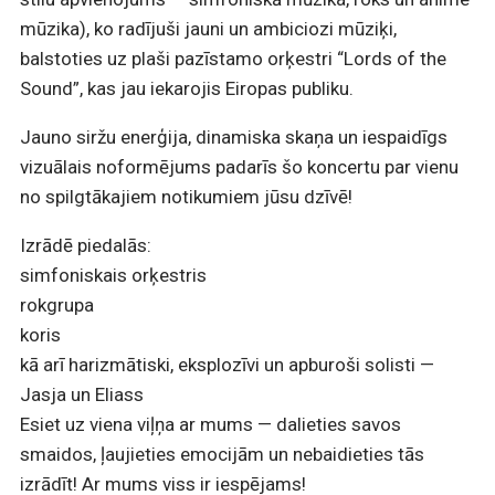
mūzika), ko radījuši jauni un ambiciozi mūziķi,
balstoties uz plaši pazīstamo orķestri “Lords of the
Sound”, kas jau iekarojis Eiropas publiku.
Jauno siržu enerģija, dinamiska skaņa un iespaidīgs
vizuālais noformējums padarīs šo koncertu par vienu
no spilgtākajiem notikumiem jūsu dzīvē!
Izrādē piedalās:
simfoniskais orķestris
rokgrupa
koris
kā arī harizmātiski, eksplozīvi un apburoši solisti —
Jasja un Eliass
Esiet uz viena viļņa ar mums — dalieties savos
smaidos, ļaujieties emocijām un nebaidieties tās
izrādīt! Ar mums viss ir iespējams!