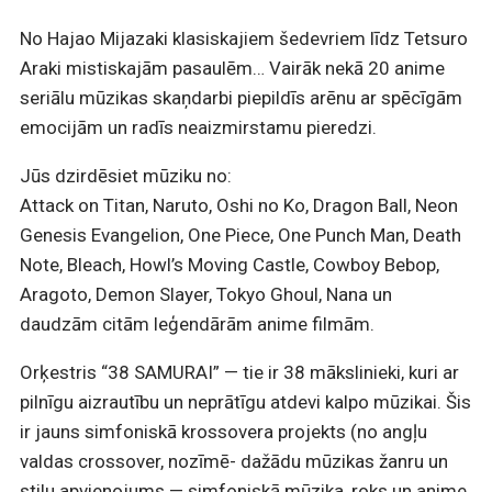
No Hajao Mijazaki klasiskajiem šedevriem līdz Tetsuro
Araki mistiskajām pasaulēm… Vairāk nekā 20 anime
seriālu mūzikas skaņdarbi piepildīs arēnu ar spēcīgām
emocijām un radīs neaizmirstamu pieredzi.
Jūs dzirdēsiet mūziku no:
Attack on Titan, Naruto, Oshi no Ko, Dragon Ball, Neon
Genesis Evangelion, One Piece, One Punch Man, Death
Note, Bleach, Howl’s Moving Castle, Cowboy Bebop,
Aragoto, Demon Slayer, Tokyo Ghoul, Nana un
daudzām citām leģendārām anime filmām.
Orķestris “38 SAMURAI” — tie ir 38 mākslinieki, kuri ar
pilnīgu aizrautību un neprātīgu atdevi kalpo mūzikai. Šis
ir jauns simfoniskā krossovera projekts (no angļu
valdas crossover, nozīmē- dažādu mūzikas žanru un
stilu apvienojums — simfoniskā mūzika, roks un anime