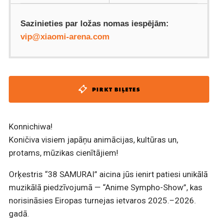
Sazinieties par ložas nomas iespējām:
vip@xiaomi-arena.com
PIRKT BIĻETES
Konnichiwa!
Koničiva visiem japāņu animācijas, kultūras un,
protams, mūzikas cienītājiem!
Orķestris “38 SAMURAI” aicina jūs ienirt patiesi unikālā
muzikālā piedzīvojumā — “Anime Sympho-Show”, kas
norisināsies Eiropas turnejas ietvaros 2025.–2026.
gadā.