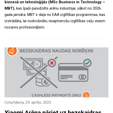
biznesā un tehnoloģijās (MSc Business in Technology –
MBT)
, kas īpaši paredzēts arēnu industrijai, sākot no 2026.
gada janvāra. MBT ir daļa no EAA izglītības programmas, kas
izstrādāta, lai nodrošinātu visaptverošu izglītības ceļu visiem
nozares profesionāļiem.
Ceturtdiena, 24. aprīlis, 2025
Xiaomi Arēna pāriet uz bezskaidras