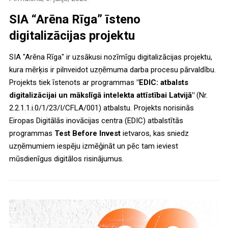
SIA “Arēna Rīga” īsteno
digitalizācijas projektu
SIA "Arēna Rīga" ir uzsākusi nozīmīgu digitalizācijas projektu,
kura mērķis ir pilnveidot uzņēmuma darba procesu pārvaldību.
Projekts tiek īstenots ar programmas
"EDIC: atbalsts
digitalizācijai un mākslīgā intelekta attīstībai Latvijā"
(Nr.
2.2.1.1.i.0/1/23/I/CFLA/001) atbalstu. Projekts norisinās
Eiropas Digitālās inovācijas centra (EDIC) atbalstītās
programmas
Test Before Invest
ietvaros, kas sniedz
uzņēmumiem iespēju izmēģināt un pēc tam ieviest
mūsdienīgus digitālos risinājumus.