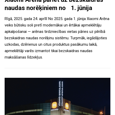
naudas norēķiniem no 1. jūnija
Rīgā, 2025. gada 24. aprīlī No 2025. gada 1. jūnija Xiaomi Arēna
veiks būtisku soli pretī modernākai un ērtākai apmeklētāju
apkalpošanai — arēnas tirdzniecības vietas pāries uz pilnībā
bezskaidras naudas norēķinu sistēmu. Turpmāk, iegādājoties
uzkodas, dzērienus un citus produktus pasākumu laikā,
apmeklētāji varēs izmantot tikai bezskaidras naudas
maksāšanas līdzekļus.