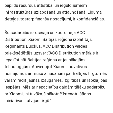
papildu resursus attīstībai un ieguldījumiem
infrastruktūras uzlabošanā un atjaunošanā. Līguma
detaļas, tostarp finanšu nosacījumi, ir konfidenciālas.
Šo sadarbību ierosināja un koordinēja ACC
Distribution, Xiaomi Baltijas reģiona izplatītājs.
Regimants Buožius, ACC Distribution valdes
priekšsēdētājs uzsver :“ACC Distribution mērķis ir
iepazīstināt Baltijas reģionu ar jaunākajām
tehnoloģijām. Apvienojot Xiaomi inovatīvos
risinājumus ar mūsu zināšanām par Baltijas tirgu, mēs
varam radīt jaunas izaugsmes, izglītības un labklājības
iespējas. Mēs ar nepacietību gaidām tālāku sadarbību
ar Xiaomi, lai tuvākajā nākotnē īstenotu šādas
iniciatīvas Latvijas tirgū.”