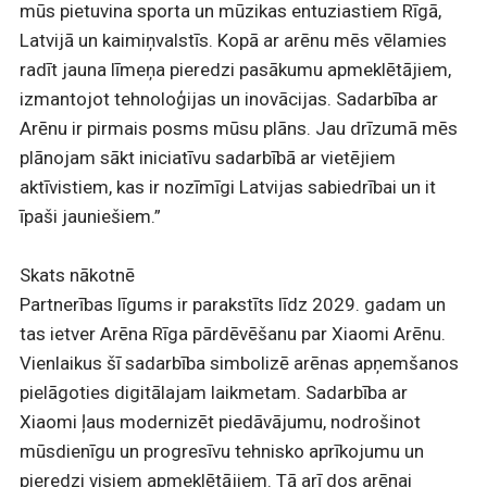
mūs pietuvina sporta un mūzikas entuziastiem Rīgā,
Latvijā un kaimiņvalstīs. Kopā ar arēnu mēs vēlamies
radīt jauna līmeņa pieredzi pasākumu apmeklētājiem,
izmantojot tehnoloģijas un inovācijas. Sadarbība ar
Arēnu ir pirmais posms mūsu plāns. Jau drīzumā mēs
plānojam sākt iniciatīvu sadarbībā ar vietējiem
aktīvistiem, kas ir nozīmīgi Latvijas sabiedrībai un it
īpaši jauniešiem.”
Skats nākotnē
Partnerības līgums ir parakstīts līdz 2029. gadam un
tas ietver Arēna Rīga pārdēvēšanu par Xiaomi Arēnu.
Vienlaikus šī sadarbība simbolizē arēnas apņemšanos
pielāgoties digitālajam laikmetam. Sadarbība ar
Xiaomi ļaus modernizēt piedāvājumu, nodrošinot
mūsdienīgu un progresīvu tehnisko aprīkojumu un
pieredzi visiem apmeklētājiem. Tā arī dos arēnai