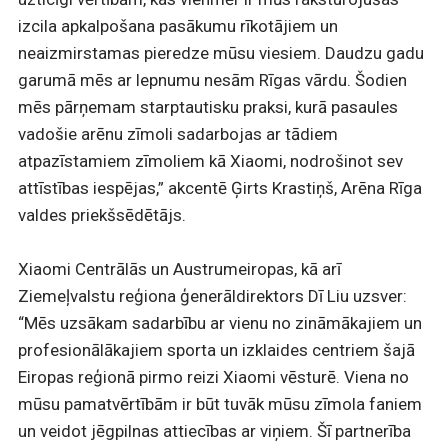
izcila apkalpošana pasākumu rīkotājiem un
neaizmirstamas pieredze mūsu viesiem. Daudzu gadu
garumā mēs ar lepnumu nesām Rīgas vārdu. Šodien
mēs pārņemam starptautisku praksi, kurā pasaules
vadošie arēnu zīmoli sadarbojas ar tādiem
atpazīstamiem zīmoliem kā Xiaomi, nodrošinot sev
attīstības iespējas,” akcentē Ģirts Krastiņš, Arēna Rīga
valdes priekšsēdētājs.
Xiaomi Centrālās un Austrumeiropas, kā arī
Ziemeļvalstu reģiona ģenerāldirektors Dī Liu uzsver:
“Mēs uzsākam sadarbību ar vienu no zināmākajiem un
profesionālākajiem sporta un izklaides centriem šajā
Eiropas reģionā pirmo reizi Xiaomi vēsturē. Viena no
mūsu pamatvērtībām ir būt tuvāk mūsu zīmola faniem
un veidot jēgpilnas attiecības ar viņiem. Šī partnerība