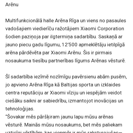
Arēnu
Multifunkcionālā halle Arēna Rīga un viens no pasaules
vadošajiem viedierīču ražotājiem Xiaomi Corporation
šodien paziņoja par ilgtermiņa sadarbību. Saskaņā ar
jauno piecu gadu līgumu, 12’500 apmeklētāju ietilpīgā
arēna pārdēvēta par Xiaomi Arēnu. Šis ir pirmais
nosaukuma tiesību partnerības līgums Arēnas vēsturē.
Šī sadarbība iezīmē nozīmīgu pavērsienu abām pusēm,
jo apvieno Arēna Rīga kā Baltijas sporta un izklaides
centra reputāciju ar Xiaomi vīziju un iespējām veidot
ciešāku saikni ar sabiedrību, izmantojot inovācijas un
tehnoloģijas.
“Šovakar mēs pāršķiram jaunu lapu mūsu arēnas
vēsturē. Mainās mūsu nosaukums, bet mēs paliekam
uzticīgi vērtībām, kas vienmēr ir mūs raksturojušas—