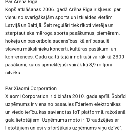
Par Arēna Rīga
Kopš atklāšanas 2006. gadā Arēna Rīga ir kļuvusi par
vienu no svarīgākajām sporta un izklaides vietām
Latvijā un Baltijā. Šeit regulāri tiek rīkoti vietēja un
starptautiska mēroga sporta pasākumus, piemēram,
hokeja un basketbola sacensības, kā arī pasaulē
slavenu mākslinieku koncerti, kultūras pasākumi un
konferences. Gadu gaitā tajā ir notikuši vairāk kā 2300
pasākumi, kurus apmeklējuši vairāk kā 8,9 miljoni
cilvēku.
Par Xiaomi Corporation
Xiaomi Corporation ir dibināta 2010. gada aprīlī. Šobrīd
uzņēmums ir viens no pasaules līderiem elektronikas
un viedo ierīču, kas savienotas IoT platformā, ražošanā
gala lietotājiem. Uzņēmuma moto ir “Draudzējies ar
lietotājiem un esi visforšākais uzņēmums viņu dzīvē”,