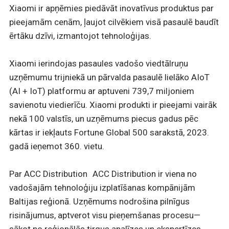
Xiaomi ir apņēmies piedāvāt inovatīvus produktus par
pieejamām cenām, ļaujot cilvēkiem visā pasaulē baudīt
ērtāku dzīvi, izmantojot tehnoloģijas.
Xiaomi ierindojas pasaules vadošo viedtālruņu
uzņēmumu trijniekā un pārvalda pasaulē lielāko AIoT
(AI + IoT) platformu ar aptuveni 739,7 miljoniem
savienotu viedierīču. Xiaomi produkti ir pieejami vairāk
nekā 100 valstīs, un uzņēmums piecus gadus pēc
kārtas ir iekļauts Fortune Global 500 sarakstā, 2023.
gadā ieņemot 360. vietu.
Par ACC Distribution ACC Distribution ir viena no
vadošajām tehnoloģiju izplatīšanas kompānijām
Baltijas reģionā. Uzņēmums nodrošina pilnīgus
risinājumus, aptverot visu pieņemšanas procesu—
sākot no reģionālās tirgus analīzes un ekspertīzes,