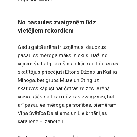
No pasaules zvaigznēm līdz
vietējiem rekordiem
Gadu gaitā arēna ir uzņēmusi daudzus
pasaules mēroga māksliniekus. Daži no
viņiem šeit atgriezušies atkārtoti: trīs reizes
skatītājus priecējuši Eltons Džons un Kailija
Minoga, bet grupa Muse un Sting uz
skatuves kāpuši pat četras reizes. Arēnā
viesojušās ne tikai mūzikas zvaigznes, bet
arī pasaules mēroga personības, piemēram,
Viņa Svētība Dalailama un Lielbritānijas
karaliene Elizabete II.