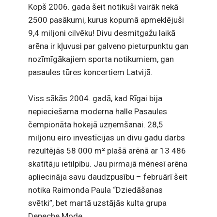
Kopš 2006. gada šeit notikuši vairāk nekā
2500 pasākumi, kurus kopumā apmeklējuši
9,4 miljoni cilvēku! Divu desmitgažu laikā
arēna ir kļuvusi par galveno pieturpunktu gan
nozīmīgākajiem sporta notikumiem, gan
pasaules tūres koncertiem Latvijā.
Viss sākās 2004. gadā, kad Rīgai bija
nepieciešama moderna halle Pasaules
čempionāta hokejā uzņemšanai. 28,5
miljonu eiro investīcijas un divu gadu darbs
rezultējās 58 000 m² plašā arēnā ar 13 486
skatītāju ietilpību. Jau pirmajā mēnesī arēna
apliecināja savu daudzpusību – februārī šeit
notika Raimonda Paula “Dziedāšanas
svētki”, bet martā uzstājās kulta grupa
Depeche Mode.