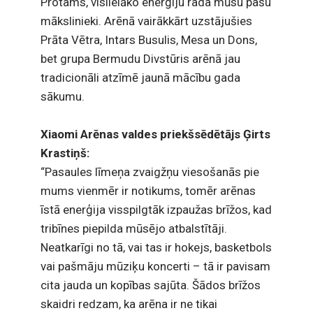
Protams, vislielāko enerģiju rada mūsu pašu
mākslinieki. Arēnā vairākkārt uzstājušies
Prāta Vētra, Intars Busulis, Mesa un Dons,
bet grupa Bermudu Divstūris arēnā jau
tradicionāli atzīmē jaunā mācību gada
sākumu.
Xiaomi Arēnas valdes priekšsēdētājs Ģirts
Krastiņš:
“Pasaules līmeņa zvaigžņu viesošanās pie
mums vienmēr ir notikums, tomēr arēnas
īstā enerģija visspilgtāk izpaužas brīžos, kad
tribīnes piepilda mūsējo atbalstītāji.
Neatkarīgi no tā, vai tas ir hokejs, basketbols
vai pašmāju mūziķu koncerti – tā ir pavisam
cita jauda un kopības sajūta. Šādos brīžos
skaidri redzam, ka arēna ir ne tikai