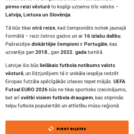
pirmo reizi vēsturē
to kopīgi uzņems trīs valstis –
Latvija, Lietuva un Slovēnija
.
Tā būs tikai
otrā reize
, kad čempionāts notiek jaunajā
formātā – reizi četros gados un ar
16 izlašu dalību
.
Pašreizējie
divkārtējie čempioni
ir
Portugāle
, kas
uzvarēja gan
2018.
, gan
2022. gada
turnīrā.
Latvijai šis būs
lielākais futbola notikums valsts
vēsturē
, un līdzjutējiem tā ir unikāla iespēja redzēt
Eiropas futzāla spēcīgākās izlases tepat mājās.
UEFA
Futsal EURO 2026
būs ne tikai sportisks izaicinājums,
bet arī
svētki visiem futbola draugiem
, kas stiprinās
telpu futbola popularitāti un attīstību mūsu reģionā.
PIRKT BIĻETES