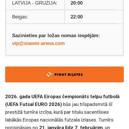
LATVIJA - GRUZIJA:
20:00
Beigas:
22:00
Sazinieties par ložas nomas iespējām:
vip@xiaomi-arena.com
PIRKT BIĻETES
2026. gada UEFA Eiropas čempionāts telpu futbolā
(UEFA Futsal EURO 2026)
būs jau trīspadsmitā šī
prestižā turnīra izcīņa, kurā par titulu sacentīsies
labākās Eiropas nacionālās futzala izlases. Turnīrs
norisināsies no
21. janvāra līdz 7. februārim
, un