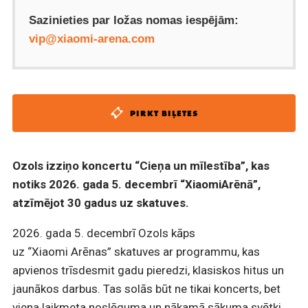
Sazinieties par ložas nomas iespējām:
vip@xiaomi-arena.com
PIRKT BIĻETES
Ozols izziņo koncertu “Cieņa un mīlestība”, kas
notiks 2026. gada 5. decembrī “XiaomiArēnā”,
atzīmējot 30 gadus uz skatuves.
2026. gada 5. decembrī Ozols kāps
uz “Xiaomi Arēnas” skatuves ar programmu, kas
apvienos trīsdesmit gadu pieredzi, klasiskos hitus un
jaunākos darbus. Tas solās būt ne tikai koncerts, bet
viena laikmeta noslēguma un nākamā sākuma svētki.