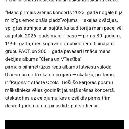
“Mans pirmais arēnas koncerts 2023. gada nogalē bija
milzīgs emocionāls piedzīvojums — skaļas ovācijas,
spilgtas atmiņas un sajūta, ka auditorija mani paceļ vēl
augstāk. 2026. gads man ir īpašs — pirms 30 gadiem,
1996. gadā, mēs kopā ar domubiedriem dibinājām
grupu FACT, un 2001. gada pavasarī iznāca mans
debijas albums “Cieņa un Mīlestība”,
pirmais pilnmetrāžas repa albums latviešu valodā.
Dziesmas no tā skan joprojām — skaļākā, protams,
ir “Rajons”,” stāsta Ozols. Tieši šo karjeras posmu
mākslinieks vēlas godināt jaunajā arēnas koncertā,
atskatoties uz ceļojumu, kas aizsākās pirms trim
desmitgadēm un turpinās līdz pat šodienai.