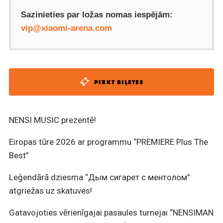
Sazinieties par ložas nomas iespējām:
vip@xiaomi-arena.com
PIRKT BIĻETES
NENSI MUSIC prezentē!
Eiropas tūre 2026 ar programmu “PREMIERE Plus The
Best”
Leģendārā dziesma “Дым сигарет с ментолом”
atgriežas uz skatuves!
Gatavojoties vērienīgajai pasaules turnejai “NENSIMAN