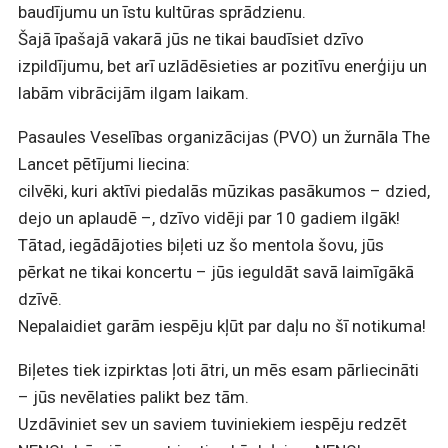
baudījumu un īstu kultūras sprādzienu.
Šajā īpašajā vakarā jūs ne tikai baudīsiet dzīvo
izpildījumu, bet arī uzlādēsieties ar pozitīvu enerģiju un
labām vibrācijām ilgam laikam.
Pasaules Veselības organizācijas (PVO) un žurnāla The
Lancet pētījumi liecina:
cilvēki, kuri aktīvi piedalās mūzikas pasākumos – dzied,
dejo un aplaudē –, dzīvo vidēji par 10 gadiem ilgāk!
Tātad, iegādājoties biļeti uz šo mentola šovu, jūs
pērkat ne tikai koncertu – jūs ieguldāt savā laimīgākā
dzīvē.
Nepalaidiet garām iespēju kļūt par daļu no šī notikuma!
Biļetes tiek izpirktas ļoti ātri, un mēs esam pārliecināti
– jūs nevēlaties palikt bez tām.
Uzdāviniet sev un saviem tuviniekiem iespēju redzēt