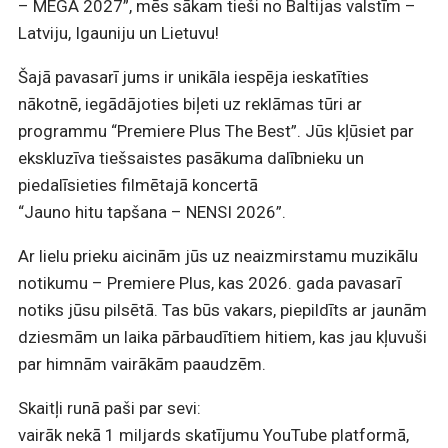
– MEGA 2027”, mēs sākam tieši no Baltijas valstīm –
Latviju, Igauniju un Lietuvu!
Šajā pavasarī jums ir unikāla iespēja ieskatīties
nākotnē, iegādājoties biļeti uz reklāmas tūri ar
programmu “Premiere Plus The Best”. Jūs kļūsiet par
ekskluzīva tiešsaistes pasākuma dalībnieku un
piedalīsieties filmētajā koncertā
“Jauno hitu tapšana – NENSI 2026”.
Ar lielu prieku aicinām jūs uz neaizmirstamu muzikālu
notikumu – Premiere Plus, kas 2026. gada pavasarī
notiks jūsu pilsētā. Tas būs vakars, piepildīts ar jaunām
dziesmām un laika pārbaudītiem hitiem, kas jau kļuvuši
par himnām vairākām paaudzēm.
Skaitļi runā paši par sevi:
vairāk nekā 1 miljards skatījumu YouTube platformā,