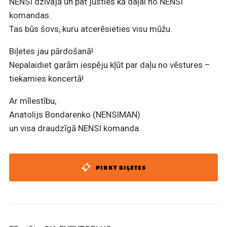
NENSI dzīvajā un pat justies kā daļai no NENSI
komandas.
Tas būs šovs, kuru atcerēsieties visu mūžu.
Biļetes jau pārdošanā!
Nepalaidiet garām iespēju kļūt par daļu no vēstures –
tiekamies koncertā!
Ar mīlestību,
Anatolijs Bondarenko (NENSIMAN)
un visa draudzīgā NENSI komanda
PIRKT BIĻETES