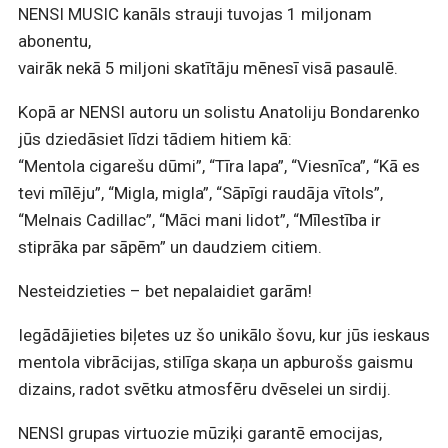
NENSI MUSIC kanāls strauji tuvojas 1 miljonam
abonentu,
vairāk nekā 5 miljoni skatītāju mēnesī visā pasaulē.
Kopā ar NENSI autoru un solistu Anatoliju Bondarenko
jūs dziedāsiet līdzi tādiem hitiem kā:
“Mentola cigarešu dūmi”, “Tīra lapa”, “Viesnīca”, “Kā es
tevi mīlēju”, “Migla, migla”, “Sāpīgi raudāja vītols”,
“Melnais Cadillac”, “Māci mani lidot”, “Mīlestība ir
stiprāka par sāpēm” un daudziem citiem.
Nesteidzieties – bet nepalaidiet garām!
Iegādājieties biļetes uz šo unikālo šovu, kur jūs ieskaus
mentola vibrācijas, stilīga skaņa un apburošs gaismu
dizains, radot svētku atmosfēru dvēselei un sirdij.
NENSI grupas virtuozie mūziķi garantē emocijas,