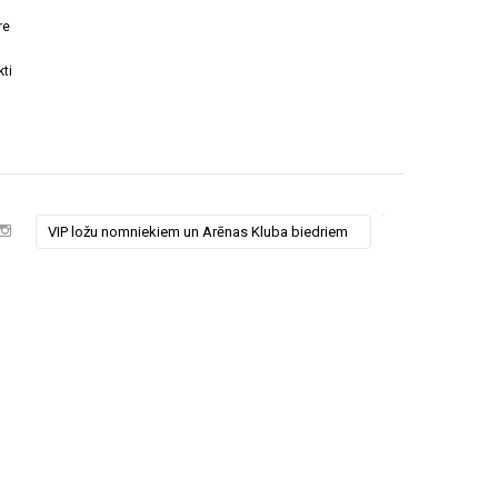
re
ti
VIP ložu nomniekiem un Arēnas Kluba biedriem