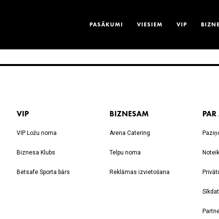
PASĀKUMI
VIESIEM
VIP
BIZN
VIP
BIZNESAM
PAR
VIP Ložu noma
Arena Catering
Paziņ
Biznesa Klubs
Telpu noma
Notei
Betsafe Sporta bārs
Reklāmas izvietošana
Privāt
Sīkdat
Partne