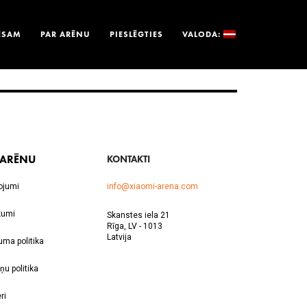
ESAM
PAR ARĒNU
PIESLĒGTIES
VALODA:
 ARĒNU
KONTAKTI
ojumi
info@xiaomi-arena.com
kumi
Skanstes iela 21
Rīga, LV - 1013
Latvija
uma politika
ņu politika
ri