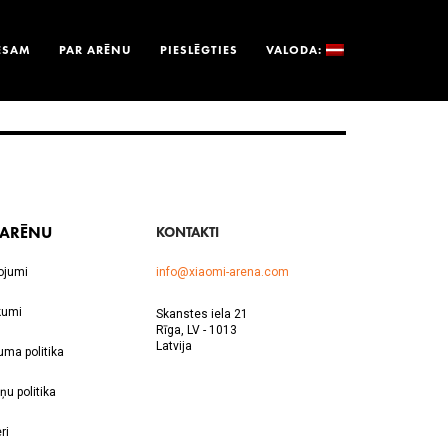
ESAM
PAR ARĒNU
PIESLĒGTIES
VALODA:
 ARĒNU
KONTAKTI
ojumi
info@xiaomi-arena.com
kumi
Skanstes iela 21
Rīga, LV - 1013
Latvija
uma politika
ņu politika
ri