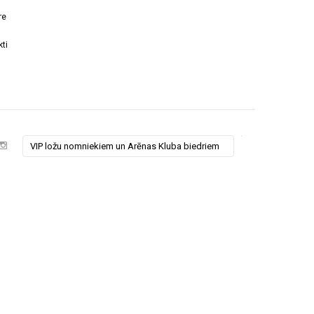
re
ti
VIP ložu nomniekiem un Arēnas Kluba biedriem