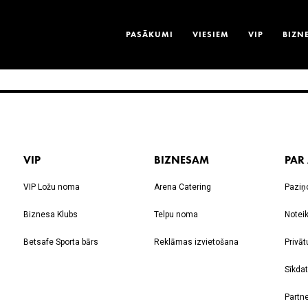
PASĀKUMI
VIESIEM
VIP
BIZN
VIP
BIZNESAM
PAR
VIP Ložu noma
Arena Catering
Paziņ
Biznesa Klubs
Telpu noma
Notei
Betsafe Sporta bārs
Reklāmas izvietošana
Privāt
Sīkdat
Partne