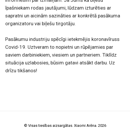
informēsim par izmaiņām. Ja Jums kā biļešu
īpašniekam rodas jautājumi, lūdzam izturēties ar
sapratni un aicinām sazināties ar konkrētā pasākuma
organizatoru vai biļešu tirgotāju.
Pasākumu industriju spēcīgi ietekmējis koronavīruss
Covid-19. Uztveram to nopietni un rūpējamies par
saviem darbiniekiem, viesiem un partneriem. Tiklīdz
situācija uzlabosies, būsim gatavi atsākt darbu. Uz
drīzu tikšanos!
© Visas tiesības aizsargātas. Xiaomi Arēna. 2026