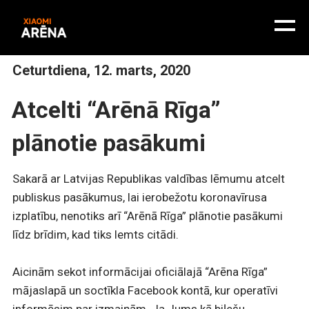
Ceturtdiena, 12. marts, 2020
Atcelti “Arēnā Rīga”
plānotie pasākumi
Sakarā ar Latvijas Republikas valdības lēmumu atcelt
publiskus pasākumus, lai ierobežotu koronavīrusa
izplatību, nenotiks arī “Arēnā Rīga” plānotie pasākumi
līdz brīdim, kad tiks lemts citādi.
Aicinām sekot informācijai oficiālajā “Arēna Rīga”
mājaslapā un soctīkla Facebook kontā, kur operatīvi