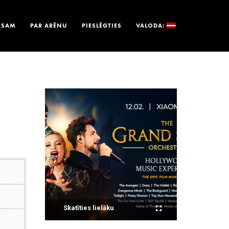
ESAM
PAR ARĒNU
PIESLĒGTIES
VALODA:
Skatīties lielāku