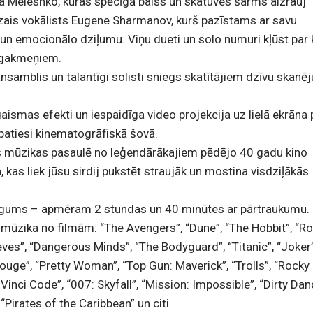
a Meleshko, kuras spēcīgā balss un skatuves šarms aizrauj
uozais vokālists Eugene Sharmanov, kurš pazīstams ar savu
un emocionālo dziļumu. Viņu dueti un solo numuri kļūst par 
rgakmeņiem.
ansamblis un talantīgi solisti sniegs skatītājiem dzīvu skan
aismas efekti un iespaidīga video projekcija uz lielā ekrāna
 patiesi kinematogrāfiskā šovā.
as mūzikas pasaulē no leģendārākajiem pēdējo 40 gadu kino
kas liek jūsu sirdij pukstēt straujāk un mostina visdziļākās
ilgums – apmēram 2 stundas un 40 minūtes ar pārtraukum
zika no filmām: “The Avengers”, “Dune”, “The Hobbit”, “Ro
ves”, “Dangerous Minds”, “The Bodyguard”, “Titanic”, “Joker”
ouge”, “Pretty Woman”, “Top Gun: Maverick”, “Trolls”, “Rocky I
 Vinci Code”, “007: Skyfall”, “Mission: Impossible”, “Dirty Dan
Pirates of the Caribbean” un citi.