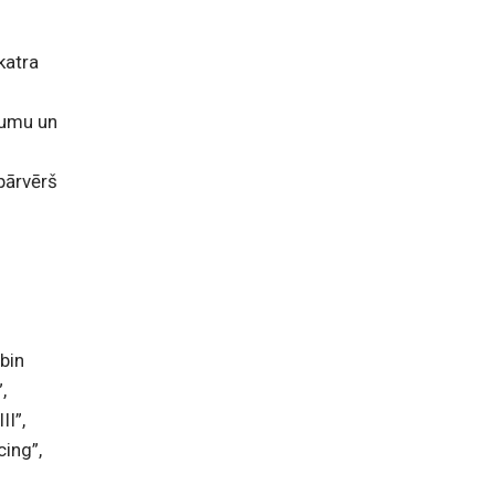
katra
ējumu un
 pārvērš
u.
bin
,
II”,
cing”,