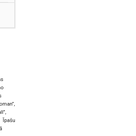
as
no
s
Woman”,
l”,
. Īpašu
ā