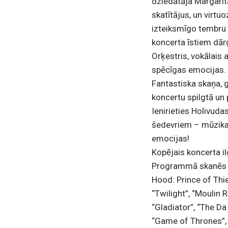
dziedātāja Margarit
skatītājus, un virt
izteiksmīgo tembru 
koncerta īstiem dā
Orķestris, vokālais 
spēcīgas emocijas.
Fantastiska skaņa, g
koncertu spilgtā un
Ienirieties Holivud
šedevriem – mūzika, 
emocijas!
Kopējais koncerta 
Programmā skanēs mū
Hood: Prince of Thie
“Twilight”, “Moulin R
“Gladiator”, “The Da
“Game of Thrones”, “