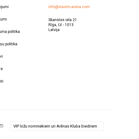
ojumi
info@xiaomi-arena.com
kumi
Skanstes iela 21
Rīga, LV - 1013
Latvija
uma politika
ņu politika
ri
re
ti
VIP ložu nomniekiem un Arēnas Kluba biedriem