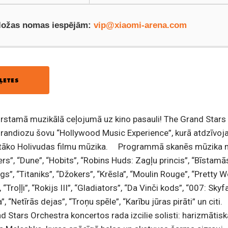
 ložas nomas iespējām:
vip@xiaomi-arena.com
ĻETES
rstamā muzikālā ceļojumā uz kino pasauli! The Grand Stars
randiozu šovu “Hollywood Music Experience”, kurā atdzīvoj
otāko Holivudas filmu mūzika. Programmā skanēs mūzika 
s”, “Dune”, “Hobits”, “Robins Huds: Zagļu princis”, “Bīstamā
”, “Titaniks”, “Džokers”, “Krēsla”, “Moulin Rouge”, “Pretty 
Troļļi”, “Rokijs III”, “Gladiators”, “Da Vinči kods”, “007: Skyfal
, “Netīrās dejas”, “Troņu spēle”, “Karību jūras pirāti” un citi
 Stars Orchestra koncertos rada izcilie solisti: harizmātisk