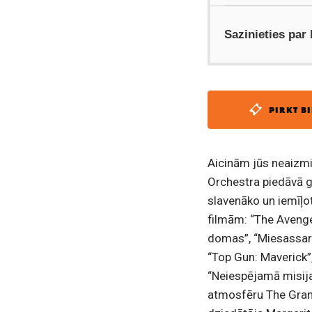
Sazinieties par
PIRKT BI
Aicinām jūs neaizmi
Orchestra piedāvā g
slavenāko un iemīļ
filmām: “The Avenger
domas”, “Miesassargs
“Top Gun: Maverick”, “
“Neiespējamā misija”
atmosfēru The Grand