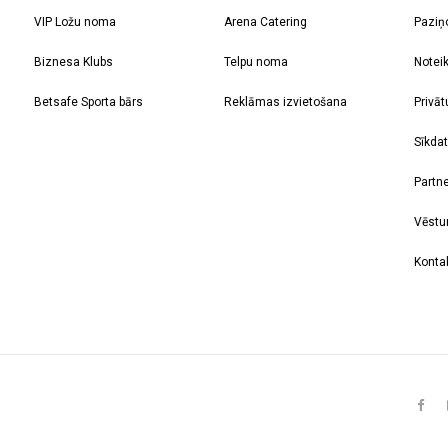
VIP Ložu noma
Arena Catering
Paziņ
Biznesa Klubs
Telpu noma
Notei
Betsafe Sporta bārs
Reklāmas izvietošana
Privāt
Sīkdat
Partne
Vēstu
Kontak