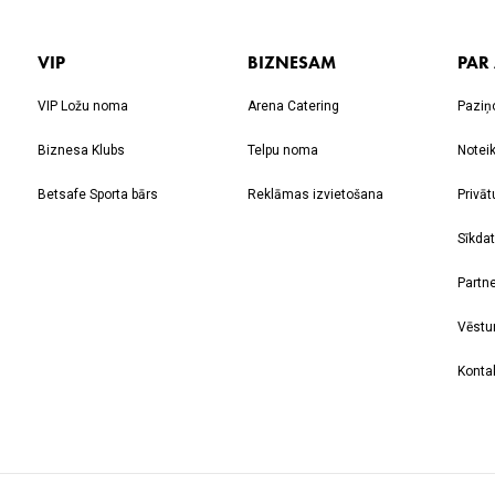
VIP
BIZNESAM
PAR
VIP Ložu noma
Arena Catering
Paziņ
Biznesa Klubs
Telpu noma
Notei
Betsafe Sporta bārs
Reklāmas izvietošana
Privāt
Sīkdat
Partne
Vēstu
Kontak