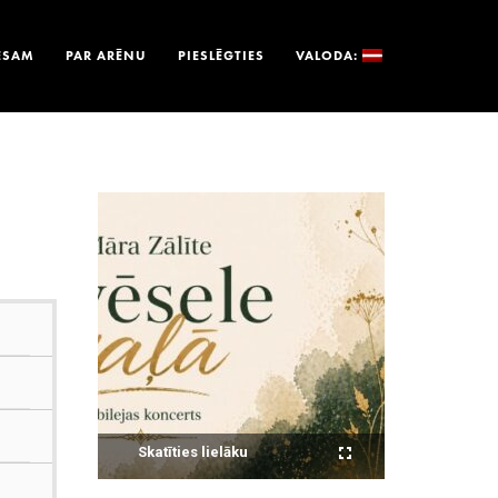
ESAM
PAR ARĒNU
PIESLĒGTIES
VALODA:
Skatīties lielāku