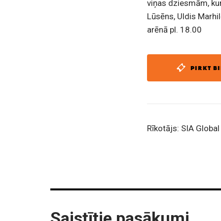
viņas dziesmām, kur
Lūsēns, Uldis Marhil
arēnā pl. 18.00
PIRKT BI
Rīkotājs: SIA Globa
Saistītie pasākumi