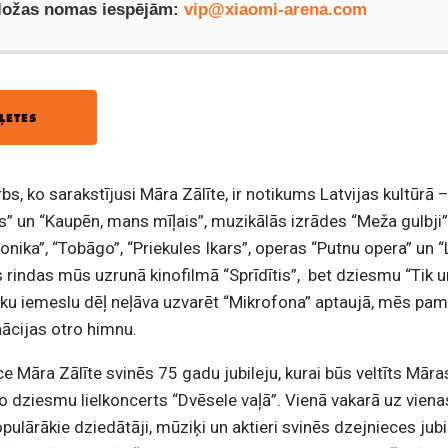
 ložas nomas iespējām:
vip@xiaomi-arena.com
ĻETES
bs, ko sarakstījusi Māra Zālīte, ir notikums Latvijas kultūrā 
s” un “Kaupēn, mans mīļais”, muzikālās izrādes “Meža gulbji”
ronika”, “Tobāgo”, “Priekules Ikars”, operas “Putnu opera” un “
 rindas mūs uzrunā kinofilmā “Sprīdītis”, bet dziesmu “Tik un
isku iemeslu dēļ neļāva uzvarēt “Mikrofona” aptaujā, mēs pam
ācijas otro himnu.
 Māra Zālīte svinēs 75 gadu jubileju, kurai būs veltīts Māra
no dziesmu lielkoncerts “Dvēsele vaļā”. Vienā vakarā uz viena
pulārākie dziedātāji, mūziķi un aktieri svinēs dzejnieces jubi