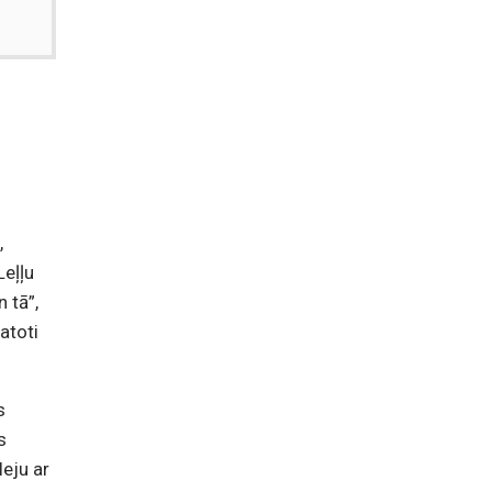
–
,
Leļļu
 tā”,
atoti
s
s
leju ar