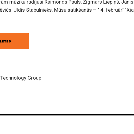
ām mūziku radījuši Raimonds Pauls, Zigmars Liepiņš, Jānis
ēvičs, Uldis Stabulnieks. Mūsu satikšanās – 14. februārī “Xi
ĻETES
l Technology Group