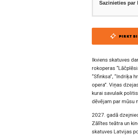
Sazinieties par
PIRKT BI
Ikviens skatuves dar
rokoperas “Lāčplēsi
“Sfinksa”, “Indriķa h
opera”. Viņas dzejas
kurai savulaik polit
dēvējam par mūsu n
2027. gadā dzejniece
Zālītes teātra un ki
skatuves Latvijas po