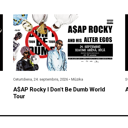
Ceturtdiena, 24. septembris, 2026 •
Mūzika
S
A$AP Rocky I Don't Be Dumb World
A
Tour