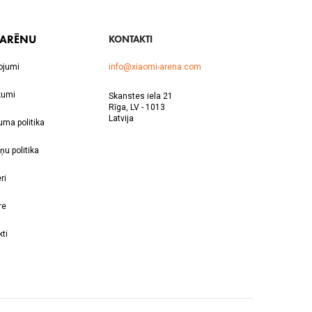
 ARĒNU
KONTAKTI
ojumi
info@xiaomi-arena.com
kumi
Skanstes iela 21
Rīga, LV - 1013
Latvija
uma politika
ņu politika
ri
re
ti