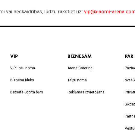
VIP
BIZNESAM
PAR
VIP Ložu noma
Arena Catering
Paziņ
Biznesa Klubs
Telpu noma
Notei
Betsafe Sporta bārs
Reklāmas izvietošana
Privāt
Sīkdat
Partne
Vēstu