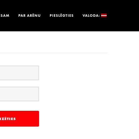
ESAM
PAR ARĒNU
PIESLĒGTIES
VALODA: