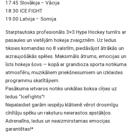
17:45 Slovākija – Vācija
18:30 ICE FIGHT
19:00 Latvija – Somija
Starptautisks profesionāls 3×3 Hype Hockey turnīrs ar
pasaules un vietējām hokeja zvaigznēm. Uz ledus
tiksies komandas no 8 valstīm, piedāvājot ātrākās un
aizraujošākās spēles. Maksimāls ātrums, emocijas un
īsts hokeja šovs — kopā ar grandioza sporta notikuma
atmosfēru, muzikāliem priekšnesumiem un izklaides
programmu skatītājiem.
Pasākuma ietvaros notiks unikālas boksa cīņas uz
ledus “IceFights”!
Nepalaidiet garām iespēju klātienē vērot drosmīgu
cīnītāju spēku un raksturu neierastos apstākļos.
Adrenalīns, ledus un neaizmirstamas emocijas
garantētas!*