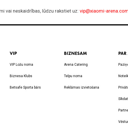
VIP
BIZNESAM
PAR
VIP Ložu noma
Arena Catering
Paziņ
Biznesa Klubs
Telpu noma
Notei
Betsafe Sporta bārs
Reklāmas izvietošana
Privāt
Sīkdat
Partne
Vēstu