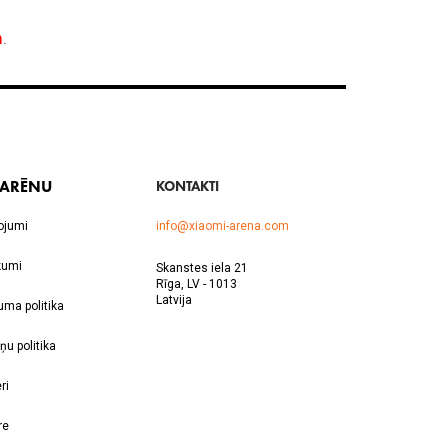
 ARĒNU
KONTAKTI
ojumi
info@xiaomi-arena.com
kumi
Skanstes iela 21
Rīga, LV - 1013
Latvija
uma politika
ņu politika
ri
re