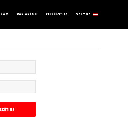
ESAM
PAR ARĒNU
PIESLĒGTIES
VALODA: