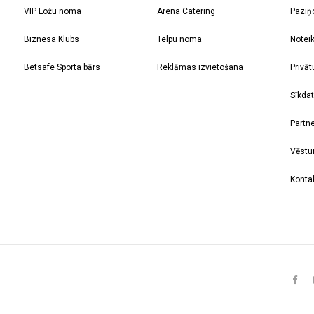
VIP Ložu noma
Arena Catering
Paziņ
Biznesa Klubs
Telpu noma
Notei
Betsafe Sporta bārs
Reklāmas izvietošana
Privāt
Sīkdat
Partne
Vēstu
Kontak