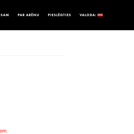
ESAM
PAR ARĒNU
PIESLĒGTIES
VALODA: