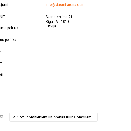
ojumi
info@xiaomi-arena.com
kumi
Skanstes iela 21
Rīga, LV - 1013
Latvija
uma politika
ņu politika
ri
re
ti
VIP ložu nomniekiem un Arēnas Kluba biedriem