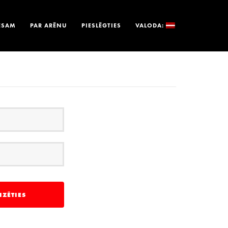
ESAM
PAR ARĒNU
PIESLĒGTIES
VALODA: