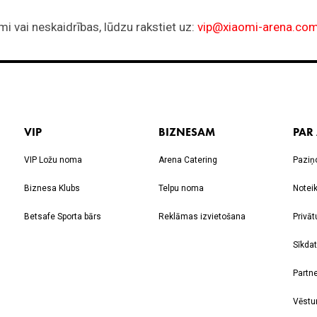
VIP
BIZNESAM
PAR
VIP Ložu noma
Arena Catering
Paziņ
Biznesa Klubs
Telpu noma
Notei
Betsafe Sporta bārs
Reklāmas izvietošana
Privāt
Sīkdat
Partne
Vēstu