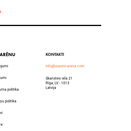
 ARĒNU
KONTAKTI
ojumi
info@xiaomi-arena.com
kumi
Skanstes iela 21
Rīga, LV - 1013
Latvija
uma politika
ņu politika
ri
re