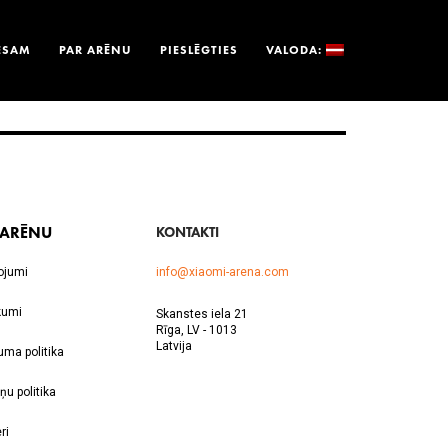
ESAM
PAR ARĒNU
PIESLĒGTIES
VALODA:
 ARĒNU
KONTAKTI
ojumi
info@xiaomi-arena.com
kumi
Skanstes iela 21
Rīga, LV - 1013
Latvija
uma politika
ņu politika
ri