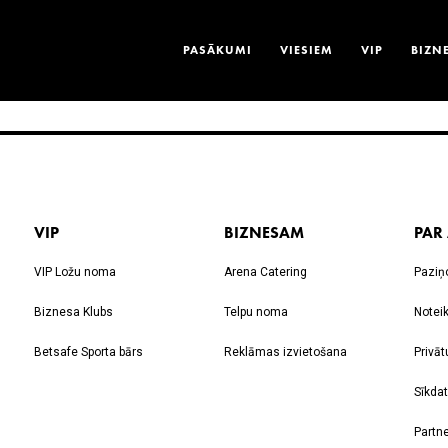
PASĀKUMI
VIESIEM
VIP
BIZN
VIP
BIZNESAM
PAR
VIP Ložu noma
Arena Catering
Paziņ
Biznesa Klubs
Telpu noma
Notei
Betsafe Sporta bārs
Reklāmas izvietošana
Privāt
Sīkdat
Partne