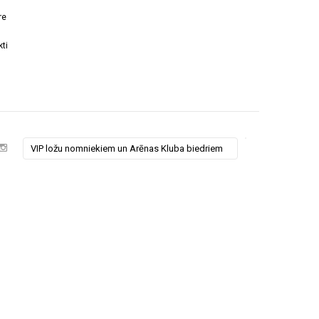
re
ti
VIP ložu nomniekiem un Arēnas Kluba biedriem