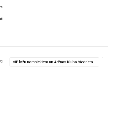
re
ti
VIP ložu nomniekiem un Arēnas Kluba biedriem