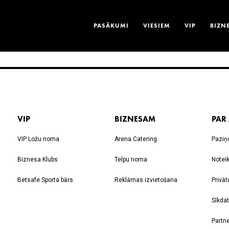
PASĀKUMI
VIESIEM
VIP
BIZN
VIP
BIZNESAM
PAR
VIP Ložu noma
Arena Catering
Paziņ
Biznesa Klubs
Telpu noma
Notei
Betsafe Sporta bārs
Reklāmas izvietošana
Privāt
Sīkdat
Partne