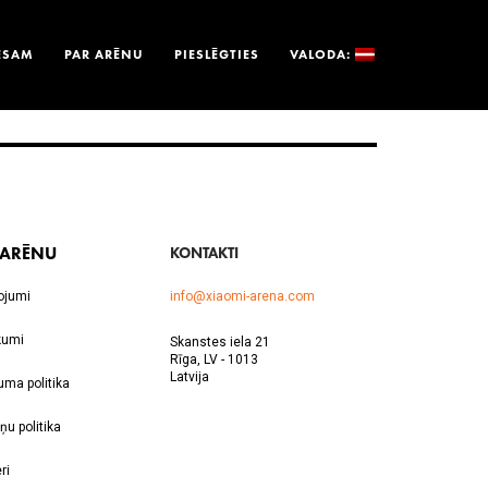
ESAM
PAR ARĒNU
PIESLĒGTIES
VALODA:
 ARĒNU
KONTAKTI
ojumi
info@xiaomi-arena.com
kumi
Skanstes iela 21
Rīga, LV - 1013
Latvija
uma politika
ņu politika
ri