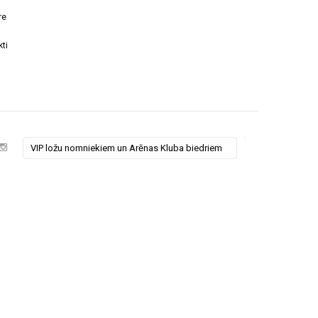
re
ti
VIP ložu nomniekiem un Arēnas Kluba biedriem