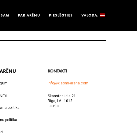
ESAM
PAR ARĒNU
PIESLĒGTIES
VALODA:
 ARĒNU
KONTAKTI
ojumi
info@xiaomi-arena.com
kumi
Skanstes iela 21
Rīga, LV - 1013
Latvija
uma politika
ņu politika
ri