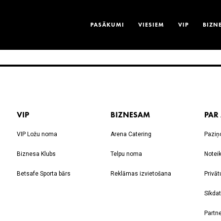
PASĀKUMI
VIESIEM
VIP
BIZN
VIP
BIZNESAM
PAR
VIP Ložu noma
Arena Catering
Paziņ
Biznesa Klubs
Telpu noma
Notei
Betsafe Sporta bārs
Reklāmas izvietošana
Privāt
Sīkdat
Partne