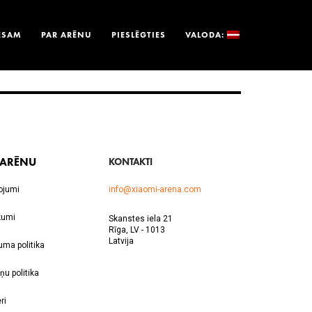
ESAM
PAR ARĒNU
PIESLĒGTIES
VALODA:
 ARĒNU
KONTAKTI
ojumi
info@xiaomi-arena.com
kumi
Skanstes iela 21
Rīga, LV - 1013
Latvija
uma politika
ņu politika
ri