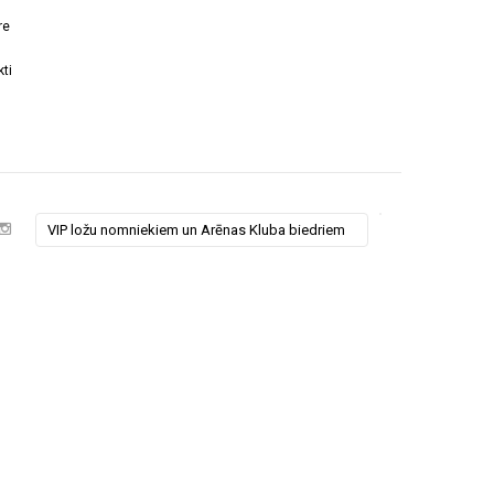
re
ti
VIP ložu nomniekiem un Arēnas Kluba biedriem