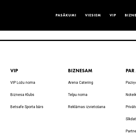
PASĀKUMI
VIESIEM
VIP
BIZN
VIP
BIZNESAM
PAR
VIP Ložu noma
Arena Catering
Paziņ
Biznesa Klubs
Telpu noma
Notei
Betsafe Sporta bārs
Reklāmas izvietošana
Privāt
Sīkdat
Partne