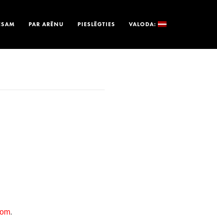
ESAM
PAR ARĒNU
PIESLĒGTIES
VALODA: