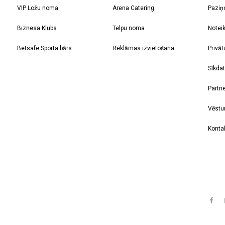
VIP Ložu noma
Arena Catering
Paziņ
Biznesa Klubs
Telpu noma
Notei
Betsafe Sporta bārs
Reklāmas izvietošana
Privāt
Sīkdat
Partne
Vēstu
Kontak