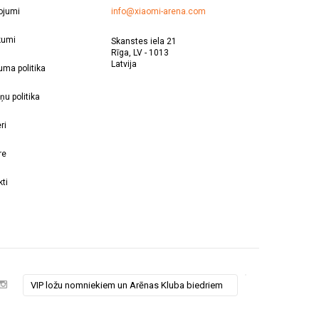
ojumi
info@xiaomi-arena.com
kumi
Skanstes iela 21
Rīga, LV - 1013
Latvija
uma politika
ņu politika
ri
re
ti
VIP ložu nomniekiem un Arēnas Kluba biedriem